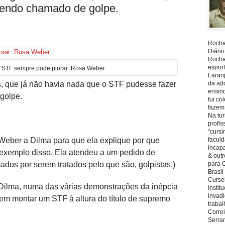
sendo chamado de golpe.
Rocha,
Diário
Rocha,
espor
 STF sempre pode piorar: Rosa Weber
Laranj
ás, que já não havia nada que o STF pudesse fazer
da ad
ensin
golpe.
fui c
fazem
Na tu
profi
“cursi
Weber a Dilma para que ela explique por que
faculd
incapa
exemplo disso. Ela atendeu a um pedido de
& outr
ados por serem tratados pelo que são, golpistas.)
para 
Brasil
Cursei
 Dilma, numa das várias demonstrações da inépcia
Instit
invadi
 em montar um STF à altura do título de supremo
trabal
Corre
Serra