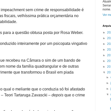
Atual
Serra
m impeachment sem crime de responsabilidade é
nome.
Ver me
s fiscais, velhíssima prática orçamentária no
abilidade.
Arqui
as para a questão obtusa posta por Rosa Weber.
►
20
►
20
onduzido inteiramente por um psicopata vingativo
►
20
►
20
►
20
que recebeu na Câmara o sim de um bando de
►
20
em nome da família quadrangular e de outras
►
20
imente que transformou o Brasil em piada
▼
20
►
►
 qual o meliante que o conduzia só foi afastado
►
▼
– Teori Tartaruga Zavascki –
depois
que o crime