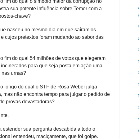
o fim do qual o símbolo maior da corrupção no
stra sua potente influência sobre Temer com a
postos-chave?
que nasceu no mesmo dia em que saíram os
a, e cujos pretextos foram mudando ao sabor das
o fim do qual 54 milhões de votos que elegeram
 incinerados para que seja posta em ação uma
a nas urnas?
o longo do qual o STF de Rosa Weber julga
, mas não encontra tempo para julgar o pedido de
de provas devastadoras?
ante.
a estender sua pergunta descabida a todo o
ional entendeu, maciçamente, que foi golpe.