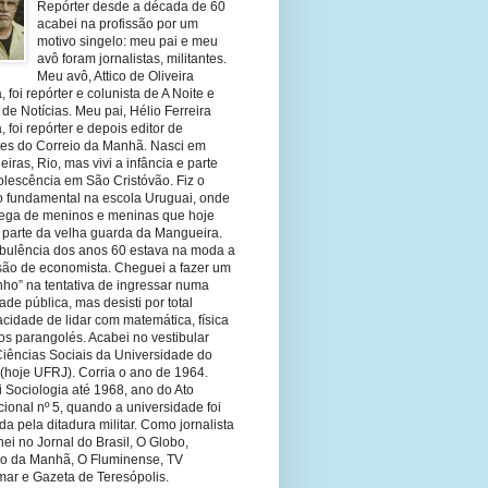
Repórter desde a década de 60
acabei na profissão por um
motivo singelo: meu pai e meu
avô foram jornalistas, militantes.
Meu avô, Attico de Oliveira
 foi repórter e colunista de A Noite e
 de Notícias. Meu pai, Hélio Ferreira
 foi repórter e depois editor de
tes do Correio da Manhã. Nasci em
eiras, Rio, mas vivi a infância e parte
olescência em São Cristóvão. Fiz o
o fundamental na escola Uruguai, onde
olega de meninos e meninas que hoje
 parte da velha guarda da Mangueira.
rbulência dos anos 60 estava na moda a
ssão de economista. Cheguei a fazer um
nho” na tentativa de ingressar numa
ade pública, mas desisti por total
cidade de lidar com matemática, física
os parangolés. Acabei no vestibular
Ciências Sociais da Universidade do
 (hoje UFRJ). Corria o ano de 1964.
 Sociologia até 1968, ano do Ato
ucional nº 5, quando a universidade foi
da pela ditadura militar. Como jornalista
hei no Jornal do Brasil, O Globo,
io da Manhã, O Fluminense, TV
mar e Gazeta de Teresópolis.