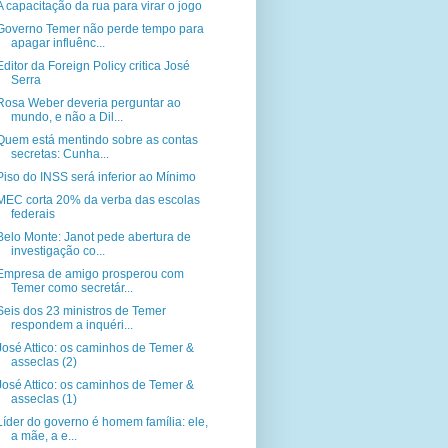
A capacitação da rua para virar o jogo
Governo Temer não perde tempo para
apagar influênc...
Editor da Foreign Policy critica José
Serra
Rosa Weber deveria perguntar ao
mundo, e não a Dil...
Quem está mentindo sobre as contas
secretas: Cunha...
Piso do INSS será inferior ao Mínimo
MEC corta 20% da verba das escolas
federais
Belo Monte: Janot pede abertura de
investigação co...
Empresa de amigo prosperou com
Temer como secretár...
Seis dos 23 ministros de Temer
respondem a inquéri...
José Attico: os caminhos de Temer &
asseclas (2)
José Attico: os caminhos de Temer &
asseclas (1)
Líder do governo é homem família: ele,
a mãe, a e...