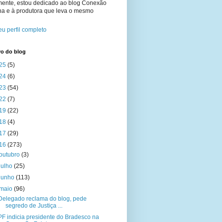
mente, estou dedicado ao blog Conexão
na e à produtora que leva o mesmo
u perfil completo
vo do blog
25
(5)
24
(6)
23
(54)
22
(7)
19
(22)
18
(4)
17
(29)
16
(273)
outubro
(3)
julho
(25)
junho
(113)
maio
(96)
Delegado reclama do blog, pede
segredo de Justiça ...
PF indicia presidente do Bradesco na