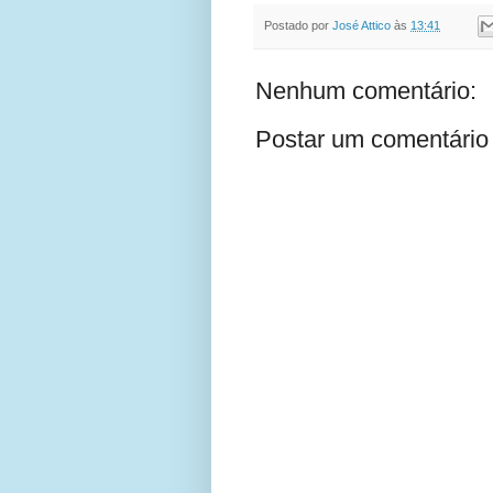
Postado por
José Attico
às
13:41
Nenhum comentário:
Postar um comentário