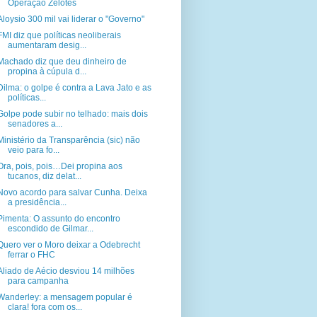
Operação Zelotes
Aloysio 300 mil vai liderar o "Governo"
FMI diz que políticas neoliberais
aumentaram desig...
Machado diz que deu dinheiro de
propina à cúpula d...
Dilma: o golpe é contra a Lava Jato e as
políticas...
Golpe pode subir no telhado: mais dois
senadores a...
Ministério da Transparência (sic) não
veio para fo...
Ora, pois, pois…Dei propina aos
tucanos, diz delat...
Novo acordo para salvar Cunha. Deixa
a presidência...
Pimenta: O assunto do encontro
escondido de Gilmar...
Quero ver o Moro deixar a Odebrecht
ferrar o FHC
Aliado de Aécio desviou 14 milhões
para campanha
Wanderley: a mensagem popular é
clara! fora com os...