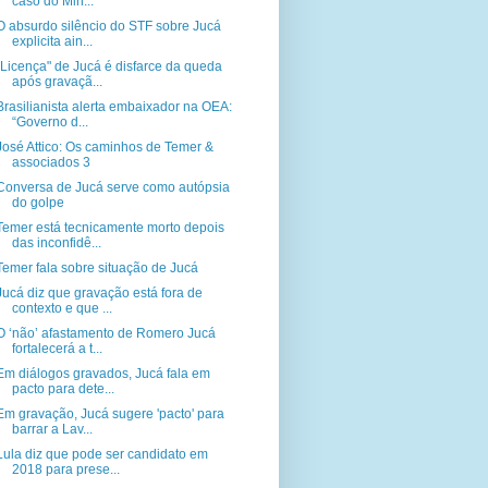
caso do Min...
O absurdo silêncio do STF sobre Jucá
explicita ain...
"Licença" de Jucá é disfarce da queda
após gravaçã...
Brasilianista alerta embaixador na OEA:
“Governo d...
José Attico: Os caminhos de Temer &
associados 3
Conversa de Jucá serve como autópsia
do golpe
Temer está tecnicamente morto depois
das inconfidê...
Temer fala sobre situação de Jucá
Jucá diz que gravação está fora de
contexto e que ...
O ‘não’ afastamento de Romero Jucá
fortalecerá a t...
Em diálogos gravados, Jucá fala em
pacto para dete...
Em gravação, Jucá sugere 'pacto' para
barrar a Lav...
Lula diz que pode ser candidato em
2018 para prese...