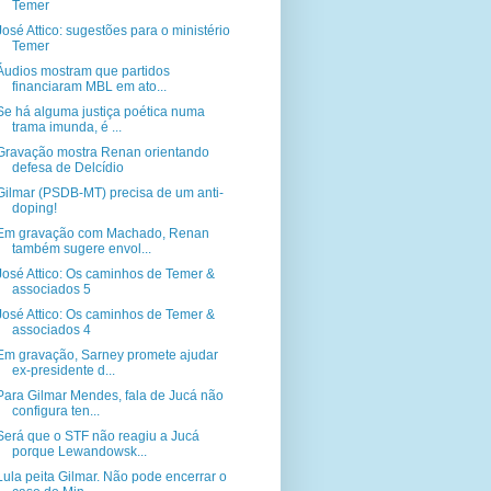
Temer
José Attico: sugestões para o ministério
Temer
Áudios mostram que partidos
financiaram MBL em ato...
Se há alguma justiça poética numa
trama imunda, é ...
Gravação mostra Renan orientando
defesa de Delcídio
Gilmar (PSDB-MT) precisa de um anti-
doping!
Em gravação com Machado, Renan
também sugere envol...
José Attico: Os caminhos de Temer &
associados 5
José Attico: Os caminhos de Temer &
associados 4
Em gravação, Sarney promete ajudar
ex-presidente d...
Para Gilmar Mendes, fala de Jucá não
configura ten...
Será que o STF não reagiu a Jucá
porque Lewandowsk...
Lula peita Gilmar. Não pode encerrar o