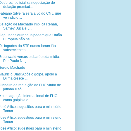
Odebrecht oficializa negociação de
delação premiad...
Fabiano Silveira será alvo do CNJ, que
vê indício ...
Delação de Machado implica Renan,
Sarney, Jucá e L...
Deputados europeus pedem que União
Europeia não ne...
Os togados do STF nunca foram tão
subservientes.
Greenwald versus os barões da mídia.
Por Paulo Nog...
Sérgio Machado
Mauricio Dias: Após o golpe, apoio a
Dilma cresce ...
Dinheiro da reeleição de FHC vinha de
jatinho e só...
A consagração internacional de FHC
como golpista e...
José Attico: sugestões para o ministério
Temer
José Attico: sugestões para o ministério
Temer
José Attico: sugestões para o ministério