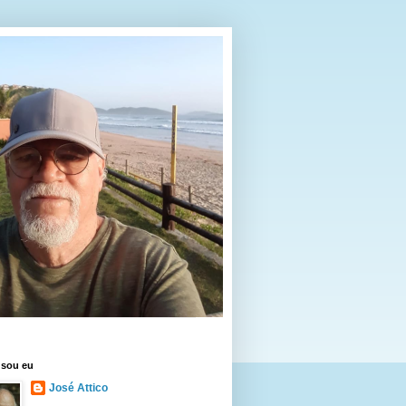
sou eu
José Attico