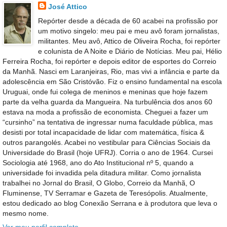
José Attico
Repórter desde a década de 60 acabei na profissão por
um motivo singelo: meu pai e meu avô foram jornalistas,
militantes. Meu avô, Attico de Oliveira Rocha, foi repórter
e colunista de A Noite e Diário de Notícias. Meu pai, Hélio
Ferreira Rocha, foi repórter e depois editor de esportes do Correio
da Manhã. Nasci em Laranjeiras, Rio, mas vivi a infância e parte da
adolescência em São Cristóvão. Fiz o ensino fundamental na escola
Uruguai, onde fui colega de meninos e meninas que hoje fazem
parte da velha guarda da Mangueira. Na turbulência dos anos 60
estava na moda a profissão de economista. Cheguei a fazer um
“cursinho” na tentativa de ingressar numa faculdade pública, mas
desisti por total incapacidade de lidar com matemática, física &
outros parangolés. Acabei no vestibular para Ciências Sociais da
Universidade do Brasil (hoje UFRJ). Corria o ano de 1964. Cursei
Sociologia até 1968, ano do Ato Institucional nº 5, quando a
universidade foi invadida pela ditadura militar. Como jornalista
trabalhei no Jornal do Brasil, O Globo, Correio da Manhã, O
Fluminense, TV Serramar e Gazeta de Teresópolis. Atualmente,
estou dedicado ao blog Conexão Serrana e à produtora que leva o
mesmo nome.
Ver meu perfil completo