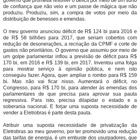
governo que prometia resolver o déficit por meio de um surto
de confiança que não veio e um passe de mágica que não
produziu. Produziu, sim, a compra de votos por meio da
distribuição de benesses e emendas.
O meu governo anunciou déficit de R$ 124 bi para 2016 e
de R$ 58 bilhões para 2017, que seriam cobertos com
redução de desonerações, a recriação da CPMF e corte de
gastos não prioritários. O governo que assumiu por meio de
um golpe parlamentar inflou a previsão de déficit para R$
170 bi, em 2016 e R$ 139 bi, em 2017. Inventou uma folga
para mostrar serviço à opinião pública, e nem isto
conseguiu fazer. Agora, quer ampliar o rombo para R$ 159
bi. Mas não vai ficar nisso. Aumentará o déficit, no
Congresso, para R$ 170 bi, para atender às emendas dos
parlamentares de que precisa para aprovar sua pauta
regressiva. Para isto, precisa dilapidar o estado e a
soberania nacional. E forjar uma suposta necessidade de
vender a Eletrobras é parte desta pauta.
Atribuir uma suposta necessidade de privatização da
Eletrobras ao meu governo, por ter promovido uma redução
das tarifas de energia, é um embuste dos usurpadores, que