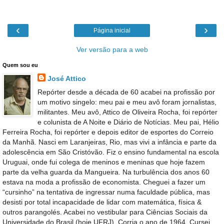
‹
›
Página inicial
Ver versão para a web
Quem sou eu
José Attico
Repórter desde a década de 60 acabei na profissão por
um motivo singelo: meu pai e meu avô foram jornalistas,
militantes. Meu avô, Attico de Oliveira Rocha, foi repórter
e colunista de A Noite e Diário de Notícias. Meu pai, Hélio
Ferreira Rocha, foi repórter e depois editor de esportes do Correio
da Manhã. Nasci em Laranjeiras, Rio, mas vivi a infância e parte da
adolescência em São Cristóvão. Fiz o ensino fundamental na escola
Uruguai, onde fui colega de meninos e meninas que hoje fazem
parte da velha guarda da Mangueira. Na turbulência dos anos 60
estava na moda a profissão de economista. Cheguei a fazer um
“cursinho” na tentativa de ingressar numa faculdade pública, mas
desisti por total incapacidade de lidar com matemática, física &
outros parangolés. Acabei no vestibular para Ciências Sociais da
Universidade do Brasil (hoje UFRJ). Corria o ano de 1964. Cursei