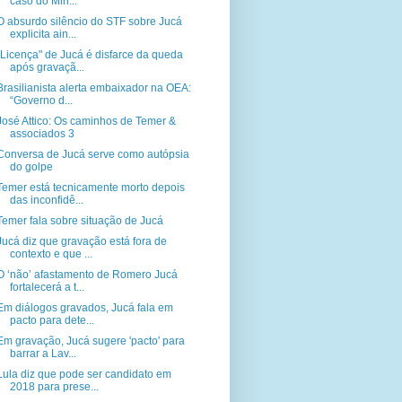
caso do Min...
O absurdo silêncio do STF sobre Jucá
explicita ain...
"Licença" de Jucá é disfarce da queda
após gravaçã...
Brasilianista alerta embaixador na OEA:
“Governo d...
José Attico: Os caminhos de Temer &
associados 3
Conversa de Jucá serve como autópsia
do golpe
Temer está tecnicamente morto depois
das inconfidê...
Temer fala sobre situação de Jucá
Jucá diz que gravação está fora de
contexto e que ...
O ‘não’ afastamento de Romero Jucá
fortalecerá a t...
Em diálogos gravados, Jucá fala em
pacto para dete...
Em gravação, Jucá sugere 'pacto' para
barrar a Lav...
Lula diz que pode ser candidato em
2018 para prese...