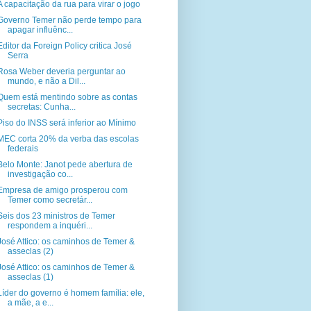
A capacitação da rua para virar o jogo
Governo Temer não perde tempo para
apagar influênc...
Editor da Foreign Policy critica José
Serra
Rosa Weber deveria perguntar ao
mundo, e não a Dil...
Quem está mentindo sobre as contas
secretas: Cunha...
Piso do INSS será inferior ao Mínimo
MEC corta 20% da verba das escolas
federais
Belo Monte: Janot pede abertura de
investigação co...
Empresa de amigo prosperou com
Temer como secretár...
Seis dos 23 ministros de Temer
respondem a inquéri...
José Attico: os caminhos de Temer &
asseclas (2)
José Attico: os caminhos de Temer &
asseclas (1)
Líder do governo é homem família: ele,
a mãe, a e...