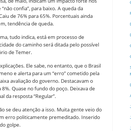
sa, de maio, indicam um impacto forte nos
 e “não confia”, para baixo. A queda da
 Caiu de 76% para 65%. Porcentuais ainda
ém, tendência de queda.
ma, tudo indica, está em processo de
ocidade do caminho será ditada pelo possível
ório de Temer.
licações. Ele sabe, no entanto, que o Brasil
meno e alerta para um “erro” cometido pela
baixa avaliação do governo. Destacavam o
a 8%. Quase no fundo do poço. Deixava de
al da resposta “Regular”.
Não se deu atenção a isso. Muita gente veio do
Um erro politicamente premeditado. Inserido
do golpe.