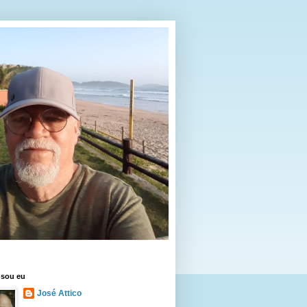
sou eu
José Attico