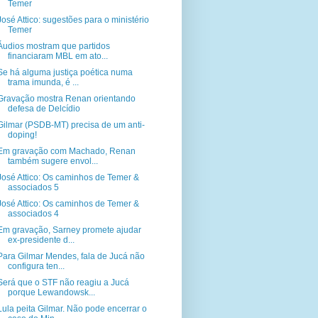
Temer
José Attico: sugestões para o ministério
Temer
Áudios mostram que partidos
financiaram MBL em ato...
Se há alguma justiça poética numa
trama imunda, é ...
Gravação mostra Renan orientando
defesa de Delcídio
Gilmar (PSDB-MT) precisa de um anti-
doping!
Em gravação com Machado, Renan
também sugere envol...
José Attico: Os caminhos de Temer &
associados 5
José Attico: Os caminhos de Temer &
associados 4
Em gravação, Sarney promete ajudar
ex-presidente d...
Para Gilmar Mendes, fala de Jucá não
configura ten...
Será que o STF não reagiu a Jucá
porque Lewandowsk...
Lula peita Gilmar. Não pode encerrar o