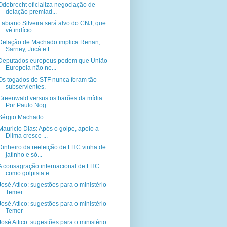
Odebrecht oficializa negociação de
delação premiad...
Fabiano Silveira será alvo do CNJ, que
vê indício ...
Delação de Machado implica Renan,
Sarney, Jucá e L...
Deputados europeus pedem que União
Europeia não ne...
Os togados do STF nunca foram tão
subservientes.
Greenwald versus os barões da mídia.
Por Paulo Nog...
Sérgio Machado
Mauricio Dias: Após o golpe, apoio a
Dilma cresce ...
Dinheiro da reeleição de FHC vinha de
jatinho e só...
A consagração internacional de FHC
como golpista e...
José Attico: sugestões para o ministério
Temer
José Attico: sugestões para o ministério
Temer
José Attico: sugestões para o ministério