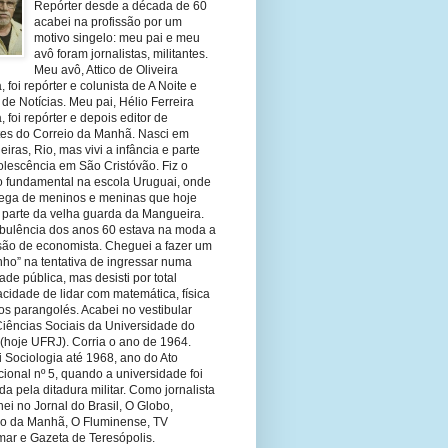
Repórter desde a década de 60
acabei na profissão por um
motivo singelo: meu pai e meu
avô foram jornalistas, militantes.
Meu avô, Attico de Oliveira
 foi repórter e colunista de A Noite e
 de Notícias. Meu pai, Hélio Ferreira
 foi repórter e depois editor de
tes do Correio da Manhã. Nasci em
eiras, Rio, mas vivi a infância e parte
olescência em São Cristóvão. Fiz o
o fundamental na escola Uruguai, onde
olega de meninos e meninas que hoje
 parte da velha guarda da Mangueira.
rbulência dos anos 60 estava na moda a
ssão de economista. Cheguei a fazer um
nho” na tentativa de ingressar numa
ade pública, mas desisti por total
cidade de lidar com matemática, física
os parangolés. Acabei no vestibular
Ciências Sociais da Universidade do
 (hoje UFRJ). Corria o ano de 1964.
 Sociologia até 1968, ano do Ato
ucional nº 5, quando a universidade foi
da pela ditadura militar. Como jornalista
hei no Jornal do Brasil, O Globo,
io da Manhã, O Fluminense, TV
mar e Gazeta de Teresópolis.