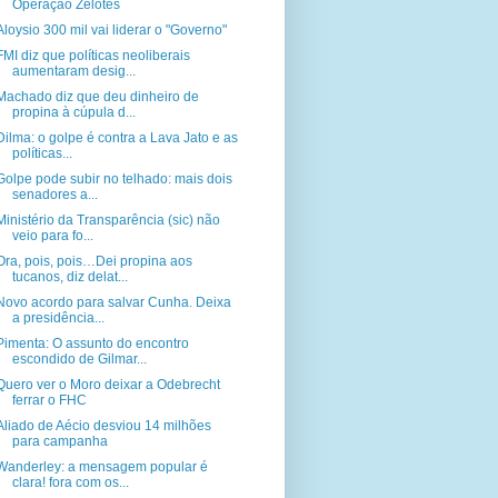
Operação Zelotes
Aloysio 300 mil vai liderar o "Governo"
FMI diz que políticas neoliberais
aumentaram desig...
Machado diz que deu dinheiro de
propina à cúpula d...
Dilma: o golpe é contra a Lava Jato e as
políticas...
Golpe pode subir no telhado: mais dois
senadores a...
Ministério da Transparência (sic) não
veio para fo...
Ora, pois, pois…Dei propina aos
tucanos, diz delat...
Novo acordo para salvar Cunha. Deixa
a presidência...
Pimenta: O assunto do encontro
escondido de Gilmar...
Quero ver o Moro deixar a Odebrecht
ferrar o FHC
Aliado de Aécio desviou 14 milhões
para campanha
Wanderley: a mensagem popular é
clara! fora com os...