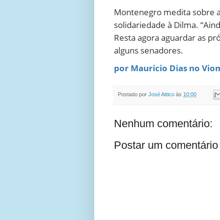
Montenegro medita sobre a r
solidariedade à Dilma. “Ain
Resta agora aguardar as pr
alguns senadores.
por Mauricio Dias no Vi
Postado por
José Attico
às
10:00
Nenhum comentário:
Postar um comentário