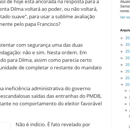
asil de hoje está ancorada na resposta para a
Atual
Serra
enta Dilma voltará ao poder, ou não voltará,
nome.
tado suave”, para usar a sublime avaliação
Ver me
mente pelo papa Francisco?
Arqui
►
20
ustentar com segurança uma das duas
►
20
 indagação: não e sim. Nesta ordem. Em
►
20
►
20
dido para Dilma, assim como parecia certo
►
20
tunidade de completar o restante do mandato
►
20
►
20
▼
20
 ineficiência administrativa do governo
►
s escandalosas saídas das entranhas do PMDB,
►
ante no comportamento do eleitor favorável
►
▼
Não é indício. É fato revelado por