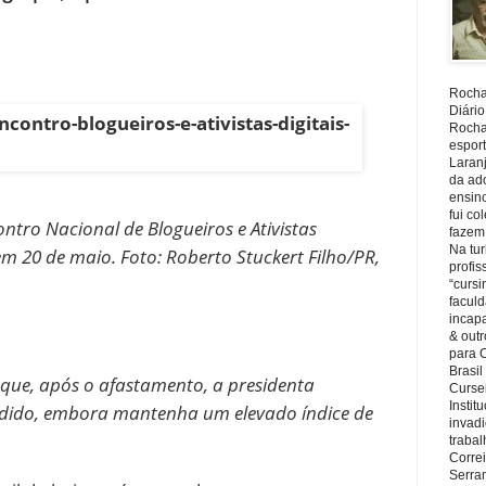
Rocha,
Diário
Rocha,
espor
Laranj
da ad
ensin
fui c
tro Nacional de Blogueiros e Ativistas
fazem
Na tu
em 20 de maio. Foto: Roberto Stuckert Filho/PR,
profi
“cursi
faculd
incapa
& outr
para 
Brasil
 que, após o afastamento, a presidenta
Cursei
Instit
rdido, embora mantenha um elevado índice de
invadi
trabal
Corre
Serra