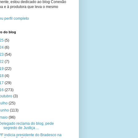
mente, estou dedicado ao blog Conexão
na e à produtora que leva o mesmo
u perfil completo
vo do blog
25
(5)
24
(6)
23
(54)
22
(7)
19
(22)
18
(4)
17
(29)
16
(273)
outubro
(3)
julho
(25)
junho
(113)
maio
(96)
Delegado reclama do blog, pede
segredo de Justiça ...
PF indicia presidente do Bradesco na