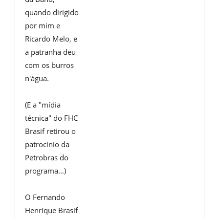
quando dirigido
por mim e
Ricardo Melo, e
a patranha deu
com os burros
n'água.
(E a "mídia
técnica" do FHC
Brasif retirou o
patrocínio da
Petrobras do
programa...)
O Fernando
Henrique Brasif