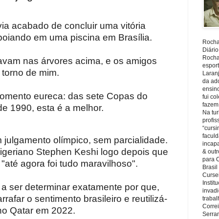
ia acabado de concluir uma vitória
boiando em uma piscina em Brasília.
Rocha,
Diário
Rocha,
eavam nas árvores acima, e os amigos
espor
torno de mim.
Laranj
da ad
ensin
 momento eureca: das sete Copas do
fui c
fazem
e 1990, esta é a melhor.
Na tu
profi
“cursi
faculd
 julgamento olímpico, sem parcialidade.
incapa
nigeriano Stephen Keshi logo depois que
& outr
para 
 "até agora foi tudo maravilhoso".
Brasil
Cursei
Instit
 a ser determinar exatamente por que,
invadi
far o sentimento brasileiro e reutilizá-
trabal
Corre
no Qatar em 2022.
Serra