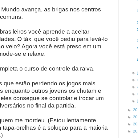
Mundo avança, as brigas nos centros
 comuns.
rasileiros você aprende a aceitar
dades. O táxi que você pediu para levá-lo
ão veio? Agora você está preso em um
ode-se e relaxe.
mpleta o curso de controle da raiva.
►
►
s que estão perdendo os jogos mais
►
as enquanto outros jovens os chutam e
►
eles consegue se controlar e trocar um
►
ersários no final da partida.
►
20
►
20
 quem me mordeu. (Estou lentamente
►
20
tapa-orelhas é a solução para a maioria
►
20
)