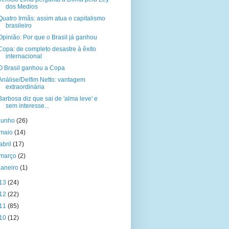
dos Medios
Quatro Irmãs: assim atua o capitalismo
brasileiro
Opinião: Por que o Brasil já ganhou
Copa: de completo desastre à êxito
internacional
O Brasil ganhou a Copa
Análise/Delfim Netto: vantagem
extraordinária
Barbosa diz que sai de 'alma leve' e
sem interesse...
junho
(26)
maio
(14)
abril
(17)
março
(2)
janeiro
(1)
13
(24)
12
(22)
11
(85)
10
(12)