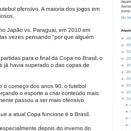
Atual
Serra
futebol ofensivo. A maioria dos jogos em
nome.
iosos.
Ver me
omo Japão vs. Paraguai, em 2010 em
Arqui
itas vezes pensando "por que alguém
►
20
►
20
►
20
artidas para o final da Copa no Brasil, o
►
20
 já havia superado o das copas de
►
20
►
20
►
20
e o começo dos anos 90, o futebol
►
20
orçando o esporte a criar conteúdo mais
►
20
▼
20
mente passou a ser mais ofensivo.
►
►
e a atual Copa funcione é o Brasil.
►
►
 especialmente depois do inverno do