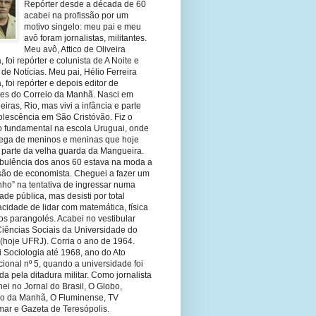
Repórter desde a década de 60
acabei na profissão por um
motivo singelo: meu pai e meu
avô foram jornalistas, militantes.
Meu avô, Attico de Oliveira
 foi repórter e colunista de A Noite e
 de Notícias. Meu pai, Hélio Ferreira
 foi repórter e depois editor de
tes do Correio da Manhã. Nasci em
eiras, Rio, mas vivi a infância e parte
olescência em São Cristóvão. Fiz o
o fundamental na escola Uruguai, onde
olega de meninos e meninas que hoje
 parte da velha guarda da Mangueira.
rbulência dos anos 60 estava na moda a
ssão de economista. Cheguei a fazer um
nho” na tentativa de ingressar numa
ade pública, mas desisti por total
cidade de lidar com matemática, física
os parangolés. Acabei no vestibular
Ciências Sociais da Universidade do
 (hoje UFRJ). Corria o ano de 1964.
 Sociologia até 1968, ano do Ato
ucional nº 5, quando a universidade foi
da pela ditadura militar. Como jornalista
hei no Jornal do Brasil, O Globo,
io da Manhã, O Fluminense, TV
mar e Gazeta de Teresópolis.