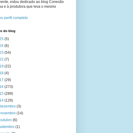
mente, estou dedicado ao blog Conexão
na e à produtora que leva o mesmo
u perfil completo
vo do blog
25
(5)
24
(6)
23
(54)
22
(7)
19
(22)
18
(4)
17
(29)
16
(273)
15
(289)
14
(126)
dezembro
(3)
novembro
(14)
outubro
(6)
setembro
(1)