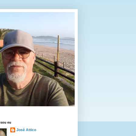
sou eu
José Attico