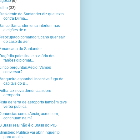
agosto
(9)
julho
(33)
Presidente do Santander diz que texto
contra Dilma...
Banco Santander tenta interferir nas
eleições de o...
Preocupado comando tucano quer sair
do caso do aer...
A mancada do Santander
Tragédia palestina e a vitória dos
"anões diplomát...
Cinco perguntas.Aécio, Vamos
conversar?
Banqueiro espanhol incentiva fuga de
capitais do B...
Folha faz nova denúncia sobre
aeroporto
Pista de terra de aeroporto também teve
verba pública
Denúncias contra Aécio, acreditem,
continuam na mí...
O Brasil real não é o Brasil do PIG
Ministério Público vai abrir inquérito
para analis...