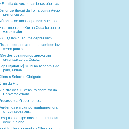
A Família de Aécio e as terras públicas
Denúncia (fraca) da Folha contra Aécio
prenuncia o...
Números de uma Copa bem sucedida
Faturamento do Rio na Copa foi quatro
vezes maior ...
NYT: Quem quer uma depressão?
Pista de terra de aeroporto também teve
verba pública
83% dos estrangeiros aprovaram
organização da Copa...
Copa injetou R$ 30 bi na economia do
país, estima ...
Dilma à Seleção: Obrigado
O fim da Fifa
Ministro do STF censura chargista do
Conversa Afiada
Processo da Globo apareceu!
Perdemos em campo, ganhamos fora:
cinco razões par...
Pesquisa da Fipe mostra que mundial
deve injetar q...
Venício Lima pergunta a Dilma pela Ley