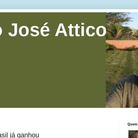
 José Attico
Quem 
sil já ganhou