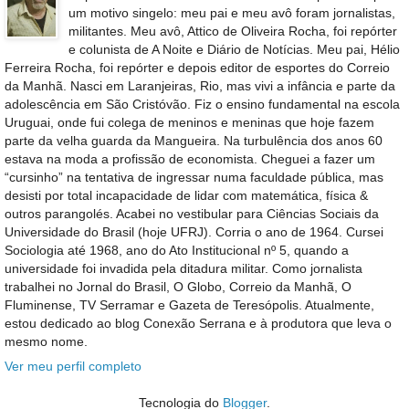
um motivo singelo: meu pai e meu avô foram jornalistas,
militantes. Meu avô, Attico de Oliveira Rocha, foi repórter
e colunista de A Noite e Diário de Notícias. Meu pai, Hélio
Ferreira Rocha, foi repórter e depois editor de esportes do Correio
da Manhã. Nasci em Laranjeiras, Rio, mas vivi a infância e parte da
adolescência em São Cristóvão. Fiz o ensino fundamental na escola
Uruguai, onde fui colega de meninos e meninas que hoje fazem
parte da velha guarda da Mangueira. Na turbulência dos anos 60
estava na moda a profissão de economista. Cheguei a fazer um
“cursinho” na tentativa de ingressar numa faculdade pública, mas
desisti por total incapacidade de lidar com matemática, física &
outros parangolés. Acabei no vestibular para Ciências Sociais da
Universidade do Brasil (hoje UFRJ). Corria o ano de 1964. Cursei
Sociologia até 1968, ano do Ato Institucional nº 5, quando a
universidade foi invadida pela ditadura militar. Como jornalista
trabalhei no Jornal do Brasil, O Globo, Correio da Manhã, O
Fluminense, TV Serramar e Gazeta de Teresópolis. Atualmente,
estou dedicado ao blog Conexão Serrana e à produtora que leva o
mesmo nome.
Ver meu perfil completo
Tecnologia do
Blogger
.