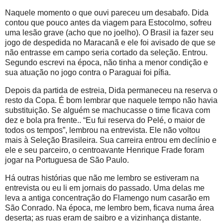
Naquele momento o que ouvi pareceu um desabafo. Dida
contou que pouco antes da viagem para Estocolmo, sofreu
uma lesão grave (acho que no joelho). O Brasil ia fazer seu
jogo de despedida no Maracanã e ele foi avisado de que se
não entrasse em campo seria cortado da seleção. Entrou.
Segundo escrevi na época, não tinha a menor condição e
sua atuação no jogo contra o Paraguai foi pífia.
Depois da partida de estreia, Dida permaneceu na reserva o
resto da Copa. É bom lembrar que naquele tempo não havia
substituição. Se alguém se machucasse o time ficava com
dez e bola pra frente.. “Eu fui reserva do Pelé, o maior de
todos os tempos”, lembrou na entrevista. Ele não voltou
mais à Seleção Brasileira. Sua carreira entrou em declínio e
ele e seu parceiro, o centroavante Henrique Frade foram
jogar na Portuguesa de São Paulo.
Há outras histórias que não me lembro se estiveram na
entrevista ou eu li em jornais do passado. Uma delas me
leva a antiga concentração do Flamengo num casarão em
São Conrado. Na época, me lembro bem, ficava numa área
deserta; as ruas eram de saibro e a vizinhança distante.