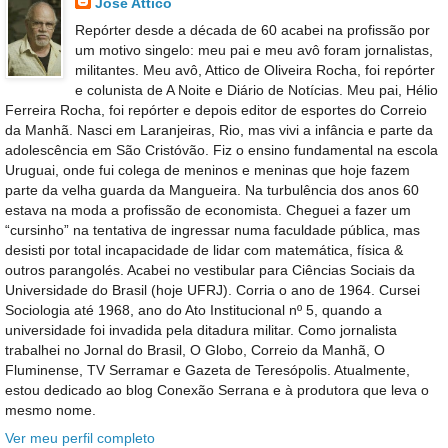
José Attico
Repórter desde a década de 60 acabei na profissão por
um motivo singelo: meu pai e meu avô foram jornalistas,
militantes. Meu avô, Attico de Oliveira Rocha, foi repórter
e colunista de A Noite e Diário de Notícias. Meu pai, Hélio
Ferreira Rocha, foi repórter e depois editor de esportes do Correio
da Manhã. Nasci em Laranjeiras, Rio, mas vivi a infância e parte da
adolescência em São Cristóvão. Fiz o ensino fundamental na escola
Uruguai, onde fui colega de meninos e meninas que hoje fazem
parte da velha guarda da Mangueira. Na turbulência dos anos 60
estava na moda a profissão de economista. Cheguei a fazer um
“cursinho” na tentativa de ingressar numa faculdade pública, mas
desisti por total incapacidade de lidar com matemática, física &
outros parangolés. Acabei no vestibular para Ciências Sociais da
Universidade do Brasil (hoje UFRJ). Corria o ano de 1964. Cursei
Sociologia até 1968, ano do Ato Institucional nº 5, quando a
universidade foi invadida pela ditadura militar. Como jornalista
trabalhei no Jornal do Brasil, O Globo, Correio da Manhã, O
Fluminense, TV Serramar e Gazeta de Teresópolis. Atualmente,
estou dedicado ao blog Conexão Serrana e à produtora que leva o
mesmo nome.
Ver meu perfil completo