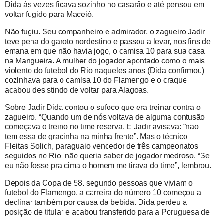
Dida às vezes ficava sozinho no casarão e até pensou em
voltar fugido para Maceió.
Não fugiu. Seu companheiro e admirador, o zagueiro Jadir
teve pena do garoto nordestino e passou a levar, nos fins de
emana em que não havia jogo, o camisa 10 para sua casa
na Mangueira. A mulher do jogador apontado como o mais
violento do futebol do Rio naqueles anos (Dida confirmou)
cozinhava para o camisa 10 do Flamengo e o craque
acabou desistindo de voltar para Alagoas.
Sobre Jadir Dida contou o sufoco que era treinar contra o
zagueiro. “Quando um de nós voltava de alguma contusão
começava o treino no time reserva. E Jadir avisava: “não
tem essa de gracinha na minha frente”. Mas o técnico
Fleitas Solich, paraguaio vencedor de três campeonatos
seguidos no Rio, não queria saber de jogador medroso. “Se
eu não fosse pra cima o homem me tirava do time”, lembrou.
Depois da Copa de 58, segundo pessoas que viviam o
futebol do Flamengo, a carreira do número 10 começou a
declinar também por causa da bebida. Dida perdeu a
posição de titular e acabou transferido para a Poruguesa de