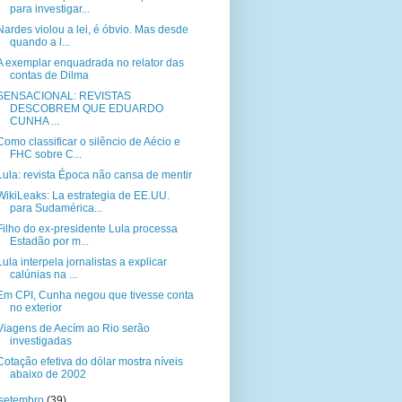
para investigar...
Nardes violou a lei, é óbvio. Mas desde
quando a l...
A exemplar enquadrada no relator das
contas de Dilma
SENSACIONAL: REVISTAS
DESCOBREM QUE EDUARDO
CUNHA ...
Como classificar o silêncio de Aécio e
FHC sobre C...
Lula: revista Época não cansa de mentir
WikiLeaks: La estrategia de EE.UU.
para Sudamérica...
Filho do ex-presidente Lula processa
Estadão por m...
Lula interpela jornalistas a explicar
calúnias na ...
Em CPI, Cunha negou que tivesse conta
no exterior
Viagens de Aecím ao Rio serão
investigadas
Cotação efetiva do dólar mostra níveis
abaixo de 2002
setembro
(39)