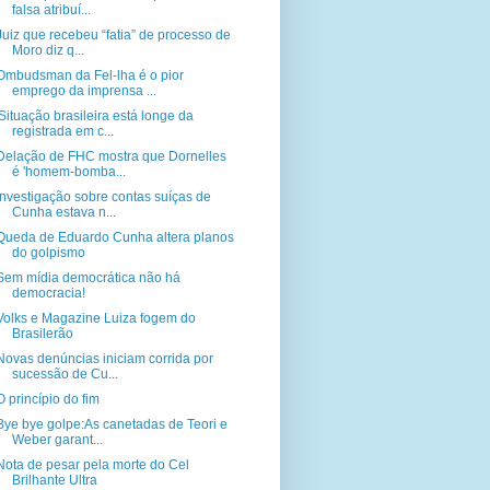
falsa atribuí...
Juiz que recebeu “fatia” de processo de
Moro diz q...
Ombudsman da Fel-lha é o pior
emprego da imprensa ...
'Situação brasileira está longe da
registrada em c...
Delação de FHC mostra que Dornelles
é 'homem-bomba...
Investigação sobre contas suíças de
Cunha estava n...
Queda de Eduardo Cunha altera planos
do golpismo
Sem mídia democrática não há
democracia!
Volks e Magazine Luiza fogem do
Brasilerão
Novas denúncias iniciam corrida por
sucessão de Cu...
O princípio do fim
Bye bye golpe:As canetadas de Teori e
Weber garant...
Nota de pesar pela morte do Cel
Brilhante Ultra