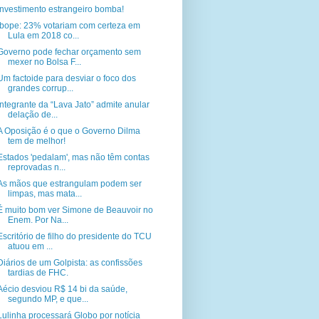
Investimento estrangeiro bomba!
Ibope: 23% votariam com certeza em
Lula em 2018 co...
Governo pode fechar orçamento sem
mexer no Bolsa F...
Um factoide para desviar o foco dos
grandes corrup...
Integrante da “Lava Jato” admite anular
delação de...
A Oposição é o que o Governo Dilma
tem de melhor!
Estados 'pedalam', mas não têm contas
reprovadas n...
As mãos que estrangulam podem ser
limpas, mas mata...
É muito bom ver Simone de Beauvoir no
Enem. Por Na...
Escritório de filho do presidente do TCU
atuou em ...
Diários de um Golpista: as confissões
tardias de FHC.
Aécio desviou R$ 14 bi da saúde,
segundo MP, e que...
Lulinha processará Globo por notícia