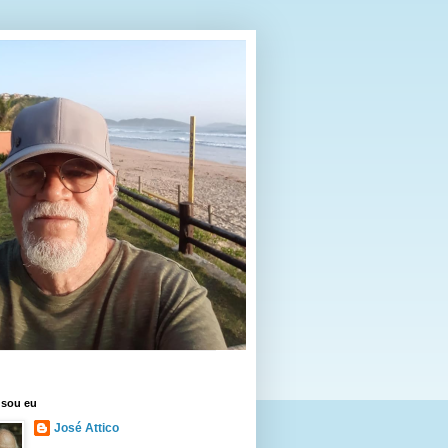
sou eu
José Attico