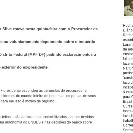
Rocha,
a Silva esteve nesta quinta-feira com o Procurador da
Diário
Rocha,
espor
estou voluntariamente depoimento sobre o inquérito
Laranj
da ad
ensin
Distrito Federal (MPF-DF) pedindo esclarecimentos a
fui c
fazem
 exterior do ex-presidente.
Na tu
profi
“cursi
faculd
incapa
o ex-presidente espondeu às perguntas do procurador e
& outr
residentes do mundo inteiro defendem as empresas de seus
para 
 para ele isso é motivo de orgulho.
Brasil
Cursei
Instit
invadi
s feitas estão declaradas e contabilizadas, com os devidos
trabal
iu na autonomia do BNDES e nas decisões do banco sobre
Corre
Serra