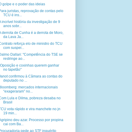
O golpe e o poder das ideias
Para juristas, reprovação de contas pelo
TCU é ins...
A incrível história da investigação de 9
anos sobr...
A derrota de Cunha é a derrota de Moro,
da Lava Ja...
Contrato reforça elo de ministro do TCU
com suspei...
Dalmo Dallari: "Competência do TSE se
restringe ao...
"Oposição e coxinhas querem ganhar
no tapetão"
Janot confirmou à Câmara as contas do
deputado no ...
Bloomberg: mercados internacionais
“exageraram” no...
Com Lula e Dilma, pobreza desaba no
Brasil
TCU vota rápido e vira manchete no jn
19 min...
Agripino deu azar. Processo por propina
cai com Ba...
Procuradoria pede ao STF inquérito