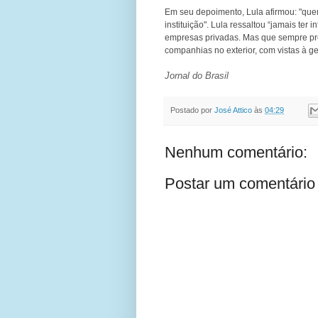
Em seu depoimento, Lula afirmou: "qu
instituição". Lula ressaltou “jamais ter
empresas privadas. Mas que sempre pr
companhias no exterior, com vistas à g
Jornal do Brasil
Postado por
José Attico
às
04:29
Nenhum comentário:
Postar um comentário