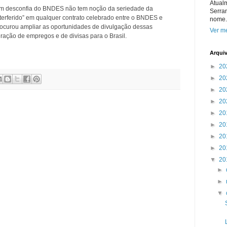
Atual
em desconfia do BNDES não tem noção da seriedade da
Serra
 interferido” em qualquer contrato celebrado entre o BNDES e
nome.
ocurou ampliar as oportunidades de divulgação dessas
Ver me
eração de empregos e de divisas para o Brasil.
Arqui
►
20
►
20
►
20
►
20
►
20
►
20
►
20
►
20
▼
20
►
►
▼