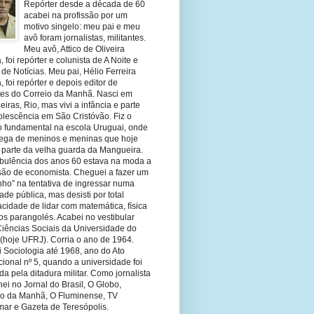
Repórter desde a década de 60
acabei na profissão por um
motivo singelo: meu pai e meu
avô foram jornalistas, militantes.
Meu avô, Attico de Oliveira
 foi repórter e colunista de A Noite e
 de Notícias. Meu pai, Hélio Ferreira
 foi repórter e depois editor de
tes do Correio da Manhã. Nasci em
eiras, Rio, mas vivi a infância e parte
olescência em São Cristóvão. Fiz o
o fundamental na escola Uruguai, onde
olega de meninos e meninas que hoje
 parte da velha guarda da Mangueira.
rbulência dos anos 60 estava na moda a
ssão de economista. Cheguei a fazer um
nho” na tentativa de ingressar numa
ade pública, mas desisti por total
cidade de lidar com matemática, física
os parangolés. Acabei no vestibular
Ciências Sociais da Universidade do
 (hoje UFRJ). Corria o ano de 1964.
 Sociologia até 1968, ano do Ato
ucional nº 5, quando a universidade foi
da pela ditadura militar. Como jornalista
hei no Jornal do Brasil, O Globo,
io da Manhã, O Fluminense, TV
mar e Gazeta de Teresópolis.