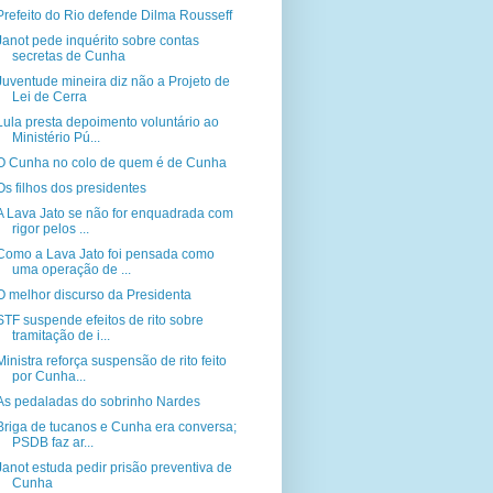
Prefeito do Rio defende Dilma Rousseff
Janot pede inquérito sobre contas
secretas de Cunha
Juventude mineira diz não a Projeto de
Lei de Cerra
Lula presta depoimento voluntário ao
Ministério Pú...
O Cunha no colo de quem é de Cunha
Os filhos dos presidentes
A Lava Jato se não for enquadrada com
rigor pelos ...
Como a Lava Jato foi pensada como
uma operação de ...
O melhor discurso da Presidenta
STF suspende efeitos de rito sobre
tramitação de i...
Ministra reforça suspensão de rito feito
por Cunha...
As pedaladas do sobrinho Nardes
Briga de tucanos e Cunha era conversa;
PSDB faz ar...
Janot estuda pedir prisão preventiva de
Cunha