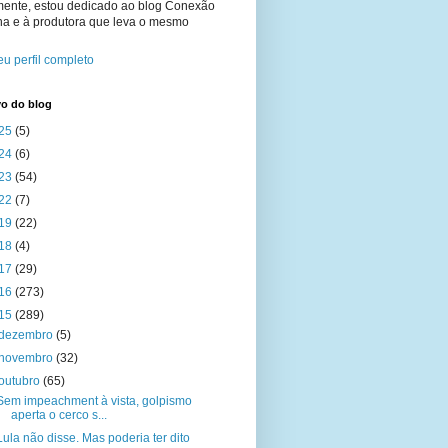
mente, estou dedicado ao blog Conexão
na e à produtora que leva o mesmo
u perfil completo
vo do blog
25
(5)
24
(6)
23
(54)
22
(7)
19
(22)
18
(4)
17
(29)
16
(273)
15
(289)
dezembro
(5)
novembro
(32)
outubro
(65)
Sem impeachment à vista, golpismo
aperta o cerco s...
Lula não disse. Mas poderia ter dito