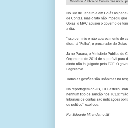
Ministério Público de Contas classifico
No Rio de Janeiro e em Goiás as pedala
de Contas, mas o fato não impediu que
Goiás, o MPC acusou o governo de toma
a dia.
"Isso permitiu o não aparecimento de c
disse, à "Folha", o procurador de Goiá
Já no Paraná, o Ministério Público de
Orçamento de 2014 de superávit para dé
ainda não foi julgado pelo TCE. O gov
Legislativo.
Todas as gestões são unânimes na respo
Na reportagem do
JB
, Gil Castello Bra
nenhum tipo de sanção nos TCEs: "Não
tribunais de contas são indicações polí
ou político”, explicou.
Por Eduardo Miranda no JB