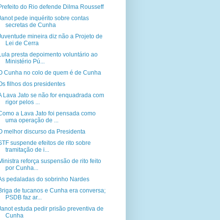
Prefeito do Rio defende Dilma Rousseff
Janot pede inquérito sobre contas
secretas de Cunha
Juventude mineira diz não a Projeto de
Lei de Cerra
Lula presta depoimento voluntário ao
Ministério Pú...
O Cunha no colo de quem é de Cunha
Os filhos dos presidentes
A Lava Jato se não for enquadrada com
rigor pelos ...
Como a Lava Jato foi pensada como
uma operação de ...
O melhor discurso da Presidenta
STF suspende efeitos de rito sobre
tramitação de i...
Ministra reforça suspensão de rito feito
por Cunha...
As pedaladas do sobrinho Nardes
Briga de tucanos e Cunha era conversa;
PSDB faz ar...
Janot estuda pedir prisão preventiva de
Cunha