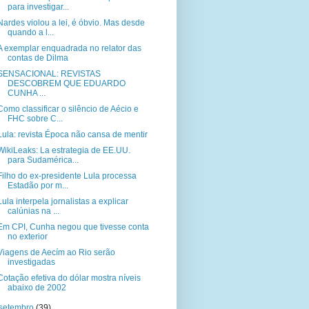
para investigar...
Nardes violou a lei, é óbvio. Mas desde
quando a l...
A exemplar enquadrada no relator das
contas de Dilma
SENSACIONAL: REVISTAS
DESCOBREM QUE EDUARDO
CUNHA ...
Como classificar o silêncio de Aécio e
FHC sobre C...
Lula: revista Época não cansa de mentir
WikiLeaks: La estrategia de EE.UU.
para Sudamérica...
Filho do ex-presidente Lula processa
Estadão por m...
Lula interpela jornalistas a explicar
calúnias na ...
Em CPI, Cunha negou que tivesse conta
no exterior
Viagens de Aecím ao Rio serão
investigadas
Cotação efetiva do dólar mostra níveis
abaixo de 2002
setembro
(39)