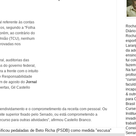
l referente às contas
Rocha,
os, segundo a "Folha
Diário
orém, ao contrário do
Rocha,
 União (TCU), nenhum
espor
provadas nos
Laranj
da ad
ensin
al, auditorias das
fui c
fazem
s do governo federal,
Na tu
 a frente com o intuito
profi
 de Responsabilidade
“cursi
em de agosto do
Jornal
faculd
rtas, Gil Castello
incapa
& outr
para 
Brasil
Cursei
 endividamento e o comprometimento da receita com pessoal. Ou
Instit
mite superior fixado pelo Senado, ou está comprometendo a
invadi
curso para outras atividades”, afirmou Castello Branco.
trabal
Corre
Serra