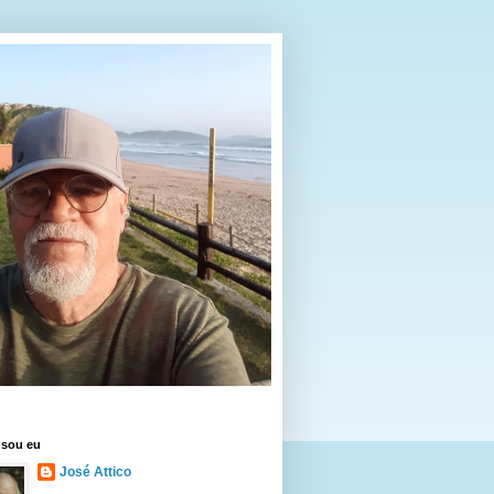
sou eu
José Attico