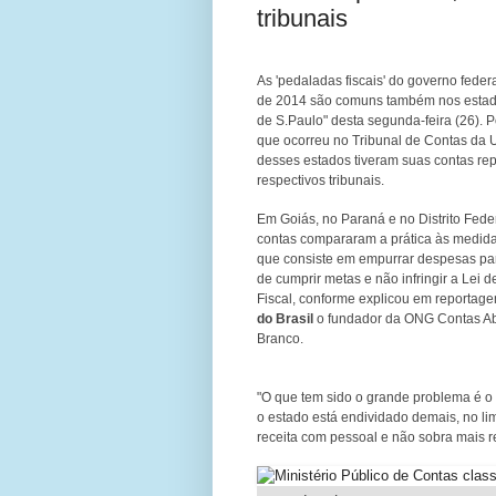
tribunais
As 'pedaladas fiscais' do governo federa
de 2014 são comuns também nos estad
de S.Paulo" desta segunda-feira (26). P
que ocorreu no Tribunal de Contas da
desses estados tiveram suas contas re
respectivos tribunais.
Em Goiás, no Paraná e no Distrito Feder
contas compararam a prática às medida
que consiste em empurrar despesas para
de cumprir metas e não infringir a Lei
Fiscal, conforme explicou em reportag
do Brasil
o fundador da ONG Contas Abe
Branco.
"O que tem sido o grande problema é o
o estado está endividado demais, no li
receita com pessoal e não sobra mais re