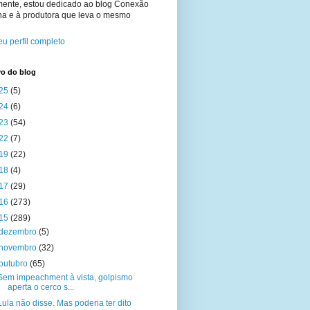
mente, estou dedicado ao blog Conexão
na e à produtora que leva o mesmo
u perfil completo
vo do blog
25
(5)
24
(6)
23
(54)
22
(7)
19
(22)
18
(4)
17
(29)
16
(273)
15
(289)
dezembro
(5)
novembro
(32)
outubro
(65)
Sem impeachment à vista, golpismo
aperta o cerco s...
Lula não disse. Mas poderia ter dito