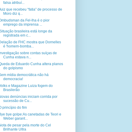
falsa atribuí...
Juiz que recebeu “fatia” de processo de
Moro diz q...
Ombudsman da Fel-lha é o pior
emprego da imprensa ...
'Situação brasileira está longe da
registrada em c...
Delação de FHC mostra que Dornelles
é 'homem-bomba...
Investigação sobre contas suíças de
Cunha estava n...
Queda de Eduardo Cunha altera planos
do golpismo
Sem mídia democrática não há
democracia!
Volks e Magazine Luiza fogem do
Brasilerão
Novas denúncias iniciam corrida por
sucessão de Cu...
O princípio do fim
Bye bye golpe:As canetadas de Teori e
Weber garant...
Nota de pesar pela morte do Cel
Brilhante Ultra