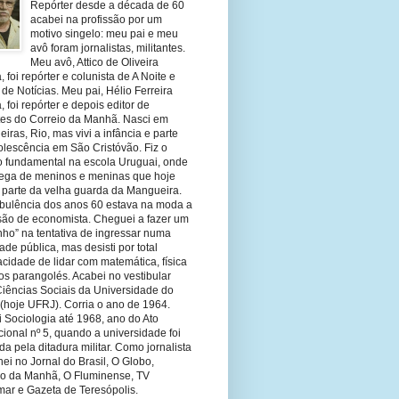
Repórter desde a década de 60
acabei na profissão por um
motivo singelo: meu pai e meu
avô foram jornalistas, militantes.
Meu avô, Attico de Oliveira
 foi repórter e colunista de A Noite e
 de Notícias. Meu pai, Hélio Ferreira
 foi repórter e depois editor de
tes do Correio da Manhã. Nasci em
eiras, Rio, mas vivi a infância e parte
olescência em São Cristóvão. Fiz o
o fundamental na escola Uruguai, onde
olega de meninos e meninas que hoje
 parte da velha guarda da Mangueira.
rbulência dos anos 60 estava na moda a
ssão de economista. Cheguei a fazer um
nho” na tentativa de ingressar numa
ade pública, mas desisti por total
cidade de lidar com matemática, física
os parangolés. Acabei no vestibular
Ciências Sociais da Universidade do
 (hoje UFRJ). Corria o ano de 1964.
 Sociologia até 1968, ano do Ato
ucional nº 5, quando a universidade foi
da pela ditadura militar. Como jornalista
hei no Jornal do Brasil, O Globo,
io da Manhã, O Fluminense, TV
mar e Gazeta de Teresópolis.