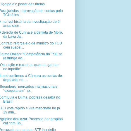
O golpe e o poder das ideias
Para juristas, reprovação de contas pelo
TCU é ins...
A incrível história da investigação de 9
anos sobr...
A derrota de Cunha é a derrota de Moro,
da Lava Ja...
Contrato reforça elo de ministro do TCU
com suspei...
Dalmo Dallari: "Competência do TSE se
restringe ao...
"Oposição e coxinhas querem ganhar
no tapetão"
Janot confirmou à Câmara as contas do
deputado no ...
Bloomberg: mercados internacionais
“exageraram” no...
Com Lula e Dilma, pobreza desaba no
Brasil
TCU vota rápido e vira manchete no jn
19 min...
Agripino deu azar. Processo por propina
cai com Ba...
Procuradoria pede ao STF inquérito