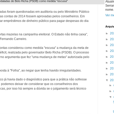
u pedaladas de Beto Richa (PSDB) como medida "escusa"
Atual
Serra
nome.
das foram questionadas em auditoria ou pelo Ministério Público
Ver me
 as contas de 2014 fossem aprovadas pelos conselheiros. Em
r empréstimos de dinheiro público para pagar despesas do dia
Arqui
►
20
ertas mazelas na campanha eleitoral. O Estado não tinha caixa",
s Fernando Carneiro.
►
20
►
20
 Contas considerou como medida "escusa" a mudança da meta de
►
20
ficit, realizada pelo governador Beto Richa (PSDB). O processo
►
20
erno argumenta que fez "uma mudança de metas" autorizada pelo
►
20
►
20
sta à "Folha", ao negar que tenha havido irregularidades.
►
20
nco já havia dado o diagnóstico para que a prática não sofresse
▼
20
 podemos deixar de considerar que os conselheiros dos
►
ticas, por isso há sempre a dúvida se o julgamento será técnico
►
▼