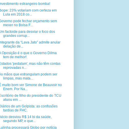
Investimento estrangeiro bomba!
Ibope: 23% votariam com certeza em
Lula em 2018 co...
Governo pode fechar orçamento sem
mexer no Bolsa F...
Um factoide para desviar o foco dos
grandes corrup...
Integrante da “Lava Jato” admite anular
delação de...
A Oposição é o que o Governo Dilma
tem de melhor!
Estados 'pedalam', mas não têm contas
reprovadas n...
As mãos que estrangulam podem ser
limpas, mas mata...
É muito bom ver Simone de Beauvoir no
Enem. Por Na...
Escritório de filho do presidente do TCU
atuou em ...
Diários de um Golpista: as confissões
tardias de FHC.
Aécio desviou R$ 14 bi da saúde,
segundo MP, e que...
Lulinha processará Globo por notícia