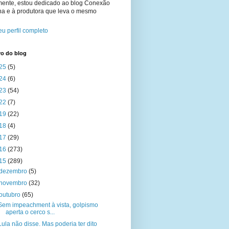
mente, estou dedicado ao blog Conexão
na e à produtora que leva o mesmo
u perfil completo
vo do blog
25
(5)
24
(6)
23
(54)
22
(7)
19
(22)
18
(4)
17
(29)
16
(273)
15
(289)
dezembro
(5)
novembro
(32)
outubro
(65)
Sem impeachment à vista, golpismo
aperta o cerco s...
Lula não disse. Mas poderia ter dito