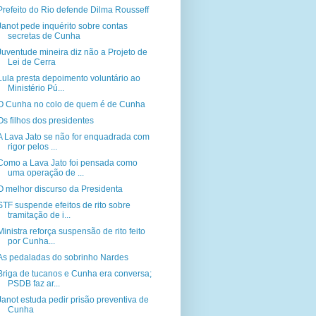
Prefeito do Rio defende Dilma Rousseff
Janot pede inquérito sobre contas
secretas de Cunha
Juventude mineira diz não a Projeto de
Lei de Cerra
Lula presta depoimento voluntário ao
Ministério Pú...
O Cunha no colo de quem é de Cunha
Os filhos dos presidentes
A Lava Jato se não for enquadrada com
rigor pelos ...
Como a Lava Jato foi pensada como
uma operação de ...
O melhor discurso da Presidenta
STF suspende efeitos de rito sobre
tramitação de i...
Ministra reforça suspensão de rito feito
por Cunha...
As pedaladas do sobrinho Nardes
Briga de tucanos e Cunha era conversa;
PSDB faz ar...
Janot estuda pedir prisão preventiva de
Cunha