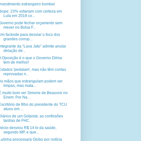
Investimento estrangeiro bomba!
Ibope: 23% votariam com certeza em
Lula em 2018 co...
Governo pode fechar orçamento sem
mexer no Bolsa F...
Um factoide para desviar o foco dos
grandes corrup...
Integrante da “Lava Jato” admite anular
delação de...
A Oposição é o que o Governo Dilma
tem de melhor!
Estados 'pedalam', mas não têm contas
reprovadas n...
As mãos que estrangulam podem ser
limpas, mas mata...
É muito bom ver Simone de Beauvoir no
Enem. Por Na...
Escritório de filho do presidente do TCU
atuou em ...
Diários de um Golpista: as confissões
tardias de FHC.
Aécio desviou R$ 14 bi da saúde,
segundo MP, e que...
Lulinha processará Globo por notícia