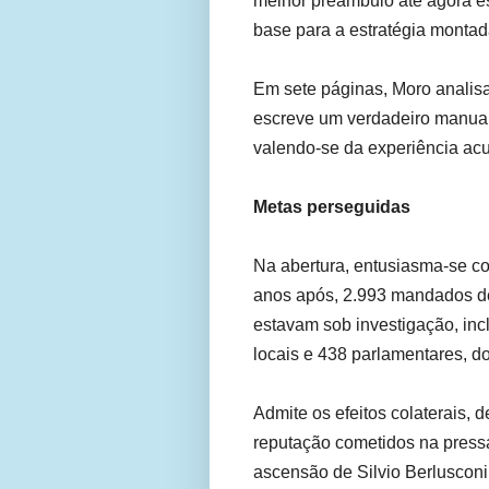
melhor preâmbulo até agora es
base para a estratégia montad
Em sete páginas, Moro analisa 
escreve um verdadeiro manual
valendo-se da experiência acu
Metas perseguidas
Na abertura, entusiasma-se c
anos após, 2.993 mandados de
estavam sob investigação, inc
locais e 438 parlamentares, do
Admite os efeitos colaterais, 
reputação cometidos na pressa
ascensão de Silvio Berlusconi