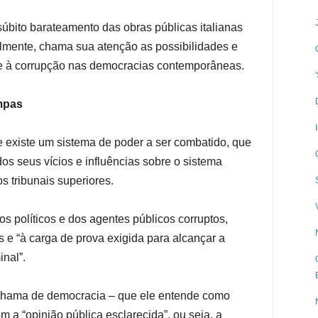
úbito barateamento das obras públicas italianas
lmente, chama sua atenção as possibilidades e
ente à corrupção nas democracias contemporâneas.
impas
ue existe um sistema de poder a ser combatido, que
odos seus vícios e influências sobre o sistema
s tribunais superiores.
s políticos e dos agentes públicos corruptos,
s e “à carga de prova exigida para alcançar a
nal”.
chama de democracia – que ele entende como
m a “opinião pública esclarecida”, ou seja, a