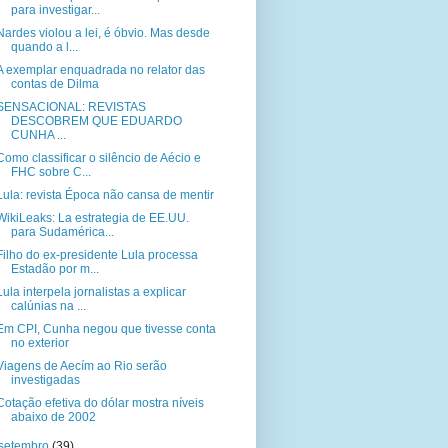
para investigar...
Nardes violou a lei, é óbvio. Mas desde
quando a l...
A exemplar enquadrada no relator das
contas de Dilma
SENSACIONAL: REVISTAS
DESCOBREM QUE EDUARDO
CUNHA ...
Como classificar o silêncio de Aécio e
FHC sobre C...
Lula: revista Época não cansa de mentir
WikiLeaks: La estrategia de EE.UU.
para Sudamérica...
Filho do ex-presidente Lula processa
Estadão por m...
Lula interpela jornalistas a explicar
calúnias na ...
Em CPI, Cunha negou que tivesse conta
no exterior
Viagens de Aecím ao Rio serão
investigadas
Cotação efetiva do dólar mostra níveis
abaixo de 2002
setembro
(39)