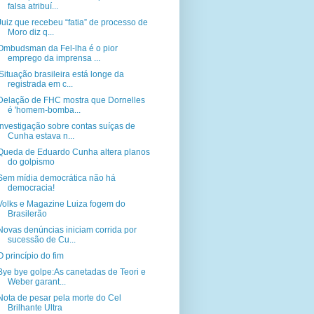
falsa atribuí...
Juiz que recebeu “fatia” de processo de
Moro diz q...
Ombudsman da Fel-lha é o pior
emprego da imprensa ...
'Situação brasileira está longe da
registrada em c...
Delação de FHC mostra que Dornelles
é 'homem-bomba...
Investigação sobre contas suíças de
Cunha estava n...
Queda de Eduardo Cunha altera planos
do golpismo
Sem mídia democrática não há
democracia!
Volks e Magazine Luiza fogem do
Brasilerão
Novas denúncias iniciam corrida por
sucessão de Cu...
O princípio do fim
Bye bye golpe:As canetadas de Teori e
Weber garant...
Nota de pesar pela morte do Cel
Brilhante Ultra