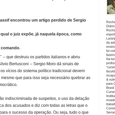
Nassif encontrou um artigo perdido de Sergio
Rocha,
Diário
Rocha,
qual o juiz expõe, já naquela época, como
espor
Laranj
da ad
ensin
u comando.
fui c
fazem
- que destruiu os partidos italianos e abriu
Na tu
profi
lvio Berlusconi -- Sergio Moro dá sinais de
“cursi
s vícios do sistema político tradicional devem
faculd
incapa
o, mesmo que para isso seja necessário quebrar as
& outr
para 
mocrático.
Brasil
Cursei
Instit
são indiscriminada de suspeitos, o uso da delação
invadi
trabal
ica dos acusados e diz com todas as letras que o
Corre
para o sucesso da operação. Ou seja, tudo o que
Serra