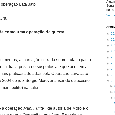
Atual
 operação Lata Jato.
Serra
nome.
Ver me
tura.
Arqui
ada como uma operação de guerra
►
20
►
20
►
20
►
20
►
20
oimentos, a marcação cerrada sobre Lula, o pacto
►
20
e mídia, a prisão de suspeitos até que aceitem a
►
20
mais práticas adotadas pela Operação Lava Jato
►
20
e 2004 do juiz Sérgio Moro, analisando o sucesso
▼
20
►
ani pulite) na Itália.
►
▼
e a operação
Mani Pulite
", de autoria de Moro é o