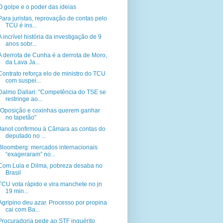
O golpe e o poder das ideias
Para juristas, reprovação de contas pelo
TCU é ins...
A incrível história da investigação de 9
anos sobr...
A derrota de Cunha é a derrota de Moro,
da Lava Ja...
Contrato reforça elo de ministro do TCU
com suspei...
Dalmo Dallari: "Competência do TSE se
restringe ao...
"Oposição e coxinhas querem ganhar
no tapetão"
Janot confirmou à Câmara as contas do
deputado no ...
Bloomberg: mercados internacionais
“exageraram” no...
Com Lula e Dilma, pobreza desaba no
Brasil
TCU vota rápido e vira manchete no jn
19 min...
Agripino deu azar. Processo por propina
cai com Ba...
Procuradoria pede ao STF inquérito