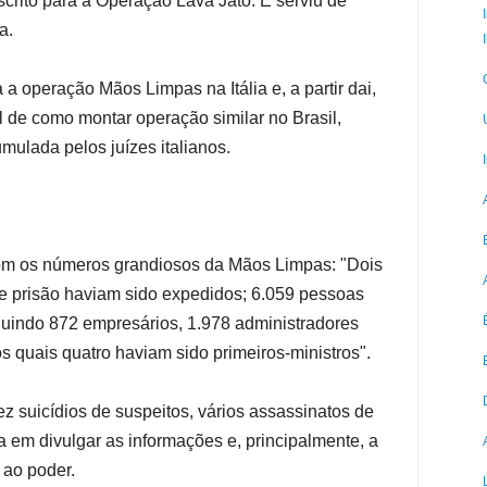
crito para a Operação Lava Jato. E serviu de
a.
a operação Mãos Limpas na Itália e, a partir dai,
 de como montar operação similar no Brasil,
mulada pelos juízes italianos.
om os números grandiosos da Mãos Limpas: "Dois
 prisão haviam sido expedidos; 6.059 pessoas
luindo 872 empresários, 1.978 administradores
s quais quatro haviam sido primeiros-ministros".
dez suicídios de suspeitos, vários assassinatos de
 em divulgar as informações e, principalmente, a
 ao poder.