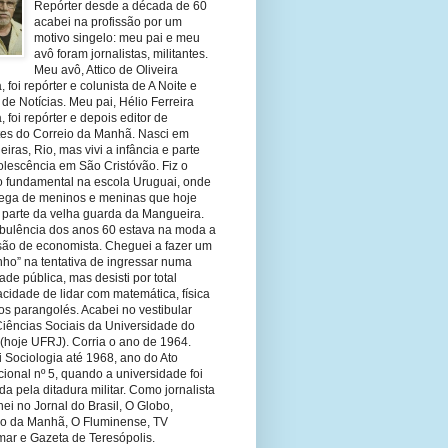
Repórter desde a década de 60
acabei na profissão por um
motivo singelo: meu pai e meu
avô foram jornalistas, militantes.
Meu avô, Attico de Oliveira
 foi repórter e colunista de A Noite e
 de Notícias. Meu pai, Hélio Ferreira
 foi repórter e depois editor de
tes do Correio da Manhã. Nasci em
eiras, Rio, mas vivi a infância e parte
olescência em São Cristóvão. Fiz o
o fundamental na escola Uruguai, onde
olega de meninos e meninas que hoje
 parte da velha guarda da Mangueira.
rbulência dos anos 60 estava na moda a
ssão de economista. Cheguei a fazer um
nho” na tentativa de ingressar numa
ade pública, mas desisti por total
cidade de lidar com matemática, física
os parangolés. Acabei no vestibular
Ciências Sociais da Universidade do
 (hoje UFRJ). Corria o ano de 1964.
 Sociologia até 1968, ano do Ato
ucional nº 5, quando a universidade foi
da pela ditadura militar. Como jornalista
hei no Jornal do Brasil, O Globo,
io da Manhã, O Fluminense, TV
mar e Gazeta de Teresópolis.