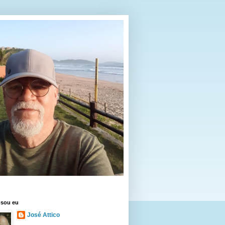
sou eu
José Attico