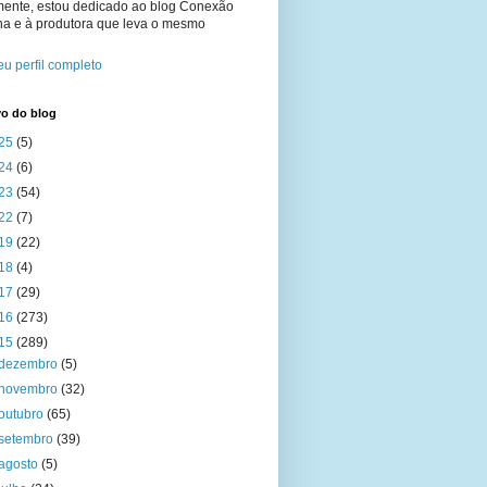
mente, estou dedicado ao blog Conexão
na e à produtora que leva o mesmo
u perfil completo
vo do blog
25
(5)
24
(6)
23
(54)
22
(7)
19
(22)
18
(4)
17
(29)
16
(273)
15
(289)
dezembro
(5)
novembro
(32)
outubro
(65)
setembro
(39)
agosto
(5)