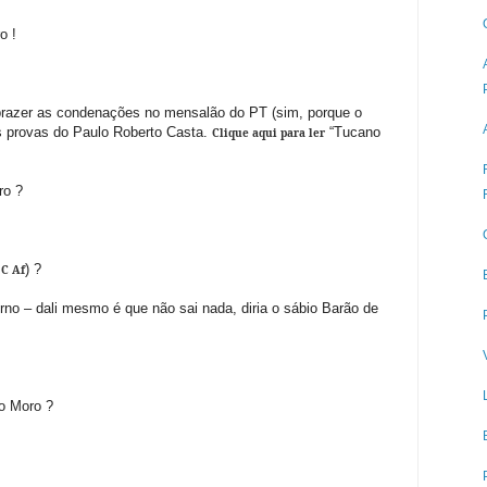
o !
prazer as condenações no mensalão do PT (sim, porque o
 provas do Paulo Roberto Casta.
“Tucano
Clique aqui para ler
ro ?
) ?
 C Af
o – dali mesmo é que não sai nada, diria o sábio Barão de
o Moro ?