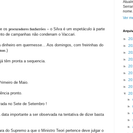
Atual
Serra
nome.
Ver me
e os
– o Silva é um espetáculo à parte
procuradores fanfarrões
Arqui
ento de campanhas não condenam o Vaccari.
►
20
a dinheiro em quermesse… Aos domingos, com freirinhas do
►
20
.)
rnas
►
20
►
20
 já têm pronta a sequencia.
►
20
►
20
►
20
rimeiro de Maio.
►
20
vência pronto.
▼
20
►
rada no Sete de Setembro !
►
►
ata importante a ser observada na tentativa de dizer basta
►
►
ra do Supremo a que o Ministro Teori pertence deve julgar o