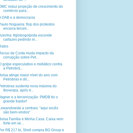
OMC reduz projeção de crescimento do
comércio para...
A OAB e a democracia
Paulo Nogueira: flop dos protestos
encerra terceir...
Azenha: #globogolpista esconde
cartazes pedindo in...
Ratos
Recuo de Costa muda impacto da
corrupção sobre Pet...
O golpe especulativo e midiático contra
a Petrobrá...
Bolsa atinge maior nível do ano com
Petrobras e dó...
Petrobras sustenta nova máxima do
Ibovespa, após d...
Vagner e a terceirização: PMDB foi o
grande traidor!
Lewandowski a centrais: "aqui vocês
são bem-vindos"
Bolsa Família e Minha Casa: Caixa vem
forte em se...
Por R$ 217 bi, Shell compra BG Group e