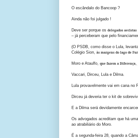
O escândalo do Bancoop ?
Ainda não foi julgado !
Deve ser porque os
delegados aecistas
– já perceberam que pelo financiam
(O PSDB, como disse o Lula, levant
Colégio Sion,
às margens do lago de Fu
Moro e Ataulfo,
,
que fazem a Diferença
Vaccari, Dirceu, Lula e Dilma.
Lula provavelmente vai em cana no P
Dirceu já deveria ter o kit de sobrevi
E a Dilma será devidamente encarce
Os advogados acreditam que há uma d
ao atrabiliário do Moro.
É a segunda-feira 28, quando a Câma