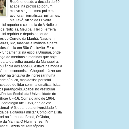
Repórter desde a década de 60
acabei na profissão por um
motivo singelo: meu pai e meu
avô foram jornalistas, militantes.
Meu avô, Attico de Oliveira
 foi repórter e colunista de A Noite e
 de Notícias. Meu pai, Hélio Ferreira
 foi repórter e depois editor de
tes do Correio da Manhã. Nasci em
eiras, Rio, mas vivi a infância e parte
olescência em São Cristóvão. Fiz o
o fundamental na escola Uruguai, onde
olega de meninos e meninas que hoje
 parte da velha guarda da Mangueira.
rbulência dos anos 60 estava na moda a
ssão de economista. Cheguei a fazer um
nho” na tentativa de ingressar numa
ade pública, mas desisti por total
cidade de lidar com matemática, física
os parangolés. Acabei no vestibular
Ciências Sociais da Universidade do
 (hoje UFRJ). Corria o ano de 1964.
 Sociologia até 1968, ano do Ato
ucional nº 5, quando a universidade foi
da pela ditadura militar. Como jornalista
hei no Jornal do Brasil, O Globo,
io da Manhã, O Fluminense, TV
mar e Gazeta de Teresópolis.