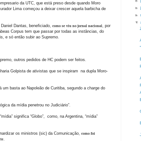
►
empresario da UTC, que está preso desde quando Moro
►
rador Lima começou a deixar crescer aquela barbicha de
►
▼
 Daniel Dantas, beneficiado,
, por
como se viu no jornal nacional
beas Corpus tem que passar por todas as instâncias, do
is, e só então subir ao Supremo.
upremo, outros pedidos de HC podem ser feitos.
aria Golpista de ativistas que se inspiram na dupla Moro-
rá um basta ao Napoleão de Curitiba, segundo a charge do
ógica da mídia penetrou no Judiciário”.
 “mídia” significa “Globo”, como, na Argentina, “mídia”
nardizar os ministros (sic) da Comunicação,
como foi
.
nte