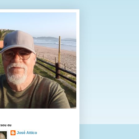
sou eu
José Attico