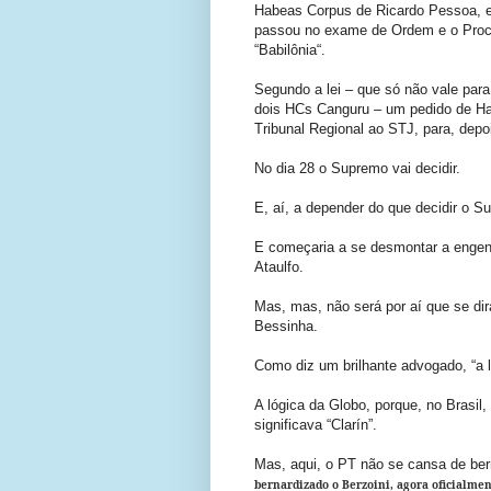
Habeas Corpus de Ricardo Pessoa, 
passou no exame de Ordem e o Procu
“Babilônia“.
Segundo a lei – que só não vale para
dois HCs Canguru – um pedido de Ha
Tribunal Regional ao STJ, para, depo
No dia 28 o Supremo vai decidir.
E, aí, a depender do que decidir o S
E começaria a se desmontar a engenh
Ataulfo.
Mas, mas, não será por aí que se di
Bessinha.
Como diz um brilhante advogado, “a l
A lógica da Globo, porque, no Brasil,
significava “Clarín”.
Mas, aqui, o PT não se cansa de ber
bernardizado o Berzoini, agora oficialme