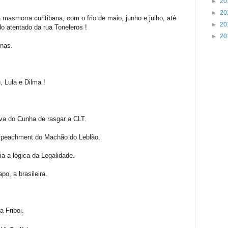
►
20
►
20
na masmorra curitibana, com o frio de maio, junho e julho, até
►
20
 do atentado da rua Toneleros !
►
20
nas.
, Lula e Dilma !
va do Cunha de rasgar a CLT.
impeachment do Machão do Leblão.
 a lógica da Legalidade.
o, a brasileira.
 Friboi.