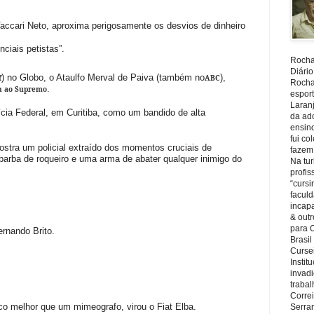
Vaccari Neto, aproxima perigosamente os desvios de dinheiro
ciais petistas”.
Rocha,
Diário
) no Globo, o Ataulfo Merval de Paiva (também no
),
f
ABC
Rocha,
.
in ao Supremo
espor
Laranj
cia Federal, em Curitiba, como um bandido de alta
da ad
ensin
fui c
ostra um policial extraído dos momentos cruciais de
fazem
barba de roqueiro e uma arma de abater qualquer inimigo do
Na tu
profi
“cursi
faculd
incapa
& outr
para 
ernando Brito.
Brasil
Cursei
Instit
invadi
trabal
Corre
co melhor que um mimeografo, virou o Fiat Elba.
Serra