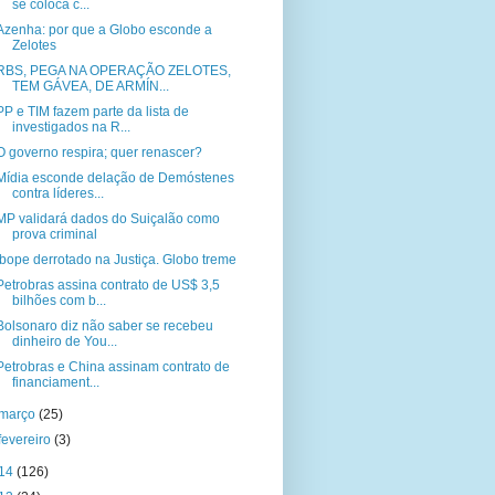
se coloca c...
Azenha: por que a Globo esconde a
Zelotes
RBS, PEGA NA OPERAÇÃO ZELOTES,
TEM GÁVEA, DE ARMÍN...
PP e TIM fazem parte da lista de
investigados na R...
O governo respira; quer renascer?
Mídia esconde delação de Demóstenes
contra líderes...
MP validará dados do Suiçalão como
prova criminal
Ibope derrotado na Justiça. Globo treme
Petrobras assina contrato de US$ 3,5
bilhões com b...
Bolsonaro diz não saber se recebeu
dinheiro de You...
Petrobras e China assinam contrato de
financiament...
março
(25)
fevereiro
(3)
14
(126)