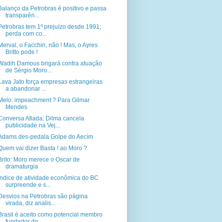
Balanço da Petrobras é positivo e passa
transparên...
Petrobras tem 1º prejuízo desde 1991;
perda com co...
Merval, o Facchin, não ! Mas, o Ayres
Britto pode !
Wadih Damous brigará contra atuação
de Sérgio Moro...
Lava Jato força empresas estrangeiras
a abandonar ...
Melo: impeachment ? Para Gilmar
Mendes
Conversa Afiada: Dilma cancela
publicidade na Vej...
Adams des-pedala Golpe do Aecím
Quem vai dizer Basta ! ao Moro ?
Brito: Moro merece o Oscar de
dramaturgia
Indice de atividade econômica do BC
surpreende e s...
Desvios na Petrobras são página
virada, diz analis...
Brasil é aceito como potencial membro
fundador do ...