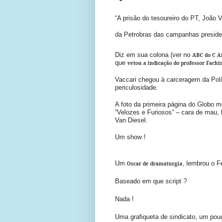
“A prisão do tesoureiro do PT, João 
da Petrobras das campanhas presiden
Diz em sua colona (ver no
ABC do C A
que
vetou a indicação do professor Fach
Vaccari chegou à carceragem da Polí
periculosidade.
A foto da primeira página do Globo m
“Velozes e Furiosos” – cara de mau, 
Van Diesel.
Um show !
Um
, lembrou o F
Oscar de dramaturgia
Baseado em que script ?
Nada !
Uma grafiqueta de sindicato, um pou