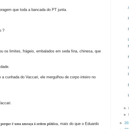
oragem que toda a bancada do PT junta.
o ?
ou os limites, frágeis, embalados em seda fina, chinesa, que
idade.
 a cunhada do Vaccari, ele mergulhou de corpo inteiro no
accari.
►
►
►
20
, mais do que o Eduardo
porque é uma ameaça à ordem pública