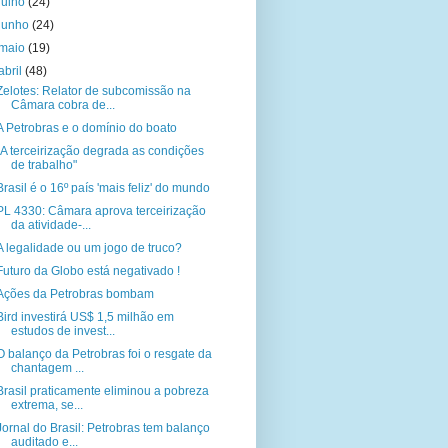
julho
(24)
junho
(24)
maio
(19)
abril
(48)
Zelotes: Relator de subcomissão na
Câmara cobra de...
A Petrobras e o domínio do boato
"A terceirização degrada as condições
de trabalho"
Brasil é o 16º país 'mais feliz' do mundo
PL 4330: Câmara aprova terceirização
da atividade-...
A legalidade ou um jogo de truco?
Futuro da Globo está negativado !
Ações da Petrobras bombam
Bird investirá US$ 1,5 milhão em
estudos de invest...
O balanço da Petrobras foi o resgate da
chantagem ...
Brasil praticamente eliminou a pobreza
extrema, se...
Jornal do Brasil: Petrobras tem balanço
auditado e...