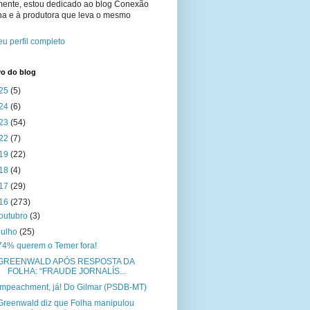
mente, estou dedicado ao blog Conexão
na e à produtora que leva o mesmo
u perfil completo
vo do blog
25
(5)
24
(6)
23
(54)
22
(7)
19
(22)
18
(4)
17
(29)
16
(273)
outubro
(3)
julho
(25)
74% querem o Temer fora!
GREENWALD APÓS RESPOSTA DA
FOLHA: “FRAUDE JORNALÍS...
Impeachment, já! Do Gilmar (PSDB-MT)
Greenwald diz que Folha manipulou