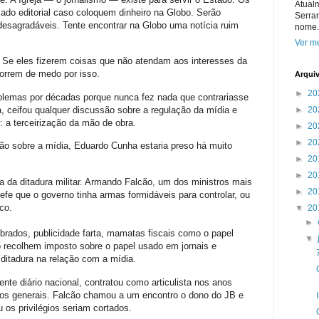
Atual
giado editorial caso coloquem dinheiro na Globo. Serão
Serra
desagradáveis. Tente encontrar na Globo uma notícia ruim
nome.
Ver me
e. Se eles fizerem coisas que não atendam aos interesses da
orrem de medo por isso.
Arqui
►
20
lemas por décadas porque nunca fez nada que contrariasse
 ceifou qualquer discussão sobre a regulação da mídia e
►
20
 a terceirização da mão de obra.
►
20
►
20
ão sobre a mídia, Eduardo Cunha estaria preso há muito
►
20
►
20
a da ditadura militar. Armando Falcão, um dos ministros mais
►
20
fe que o governo tinha armas formidáveis para controlar, ou
co.
▼
20
►
rados, publicidade farta, mamatas fiscais como o papel
▼
o recolhem imposto sobre o papel usado em jornais e
 ditadura na relação com a mídia.
uente diário nacional, contratou como articulista nos anos
dos generais. Falcão chamou a um encontro o dono do JB e
u os privilégios seriam cortados.