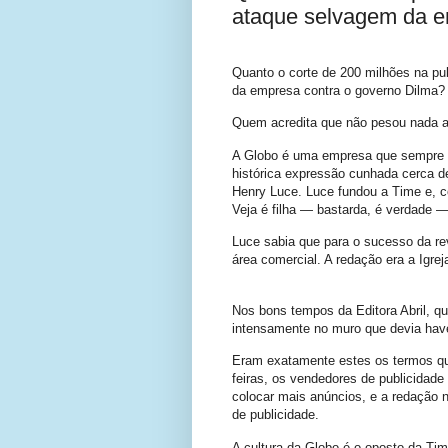
ataque selvagem da e
Quanto o corte de 200 milhões na p
da empresa contra o governo Dilma?
Quem acredita que não pesou nada ac
A Globo é uma empresa que sempre su
histórica expressão cunhada cerca d
Henry Luce. Luce fundou a Time e, co
Veja é filha — bastarda, é verdade 
Luce sabia que para o sucesso da rev
área comercial. A redação era a Igrej
Nos bons tempos da Editora Abril, qua
intensamente no muro que devia haver
Eram exatamente estes os termos qu
feiras, os vendedores de publicidade
colocar mais anúncios, e a redação n
de publicidade.
A cultura da Globo é o oposto da Tim