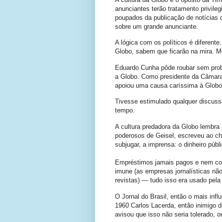
anunciantes terão tratamento privile
poupados da publicação de notícias 
sobre um grande anunciante.
A lógica com os políticos é diferent
Globo, sabem que ficarão na mira. M
Eduardo Cunha pôde roubar sem prob
a Globo. Como presidente da Câmara,
apoiou uma causa caríssima à Globo:
Tivesse estimulado qualquer discuss
tempo.
A cultura predadora da Globo lembra 
poderosos de Geisel, escreveu ao che
subjugar, a imprensa: o dinheiro públi
Empréstimos jamais pagos e nem cob
imune (as empresas jornalísticas nã
revistas) — tudo isso era usado pela
O Jornal do Brasil, então o mais infl
1960 Carlos Lacerda, então inimigo 
avisou que isso não seria tolerado, o