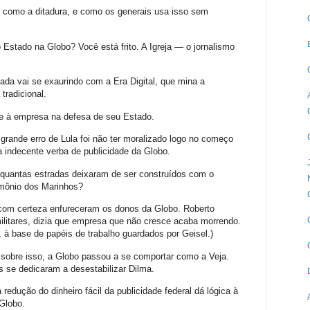
 como a ditadura, e como os generais usa isso sem
Estado na Globo? Você está frito. A Igreja — o jornalismo
da vai se exaurindo com a Era Digital, que mina a
tradicional.
de à empresa na defesa de seu Estado.
 grande erro de Lula foi não ter moralizado logo no começo
a indecente verba de publicidade da Globo.
 quantas estradas deixaram de ser construídos com o
trimônio dos Marinhos?
com certeza enfureceram os donos da Globo. Roberto
ilitares, dizia que empresa que não cresce acaba morrendo.
l, à base de papéis de trabalho guardados por Geisel.)
sobre isso, a Globo passou a se comportar como a Veja.
s se dedicaram a desestabilizar Dilma.
redução do dinheiro fácil da publicidade federal dá lógica à
Globo.