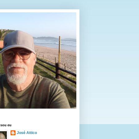
sou eu
José Attico