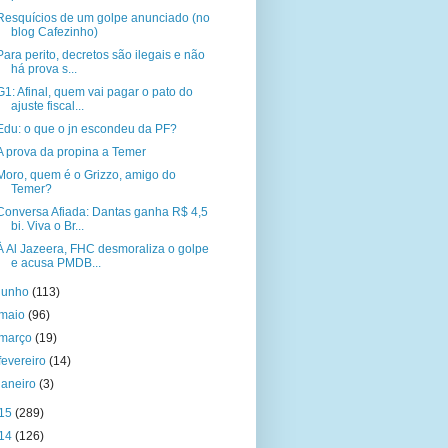
Resquícios de um golpe anunciado (no
blog Cafezinho)
Para perito, decretos são ilegais e não
há prova s...
G1: Afinal, quem vai pagar o pato do
ajuste fiscal...
Edu: o que o jn escondeu da PF?
A prova da propina a Temer
Moro, quem é o Grizzo, amigo do
Temer?
Conversa Afiada: Dantas ganha R$ 4,5
bi. Viva o Br...
À Al Jazeera, FHC desmoraliza o golpe
e acusa PMDB...
junho
(113)
maio
(96)
março
(19)
fevereiro
(14)
janeiro
(3)
15
(289)
14
(126)