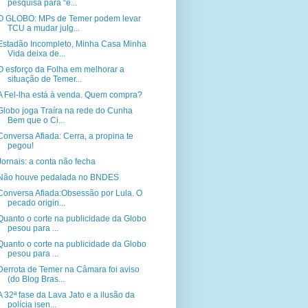
pesquisa para “e...
O GLOBO: MPs de Temer podem levar
TCU a mudar julg...
Estadão Incompleto, Minha Casa Minha
Vida deixa de...
O esforço da Folha em melhorar a
situação de Temer...
A Fel­-lha está à venda. Quem compra?
Globo joga Traíra na rede do Cunha
Bem que o Ci...
Conversa Afiada: Cerra, a propina te
pegou!
Jornais: a conta não fecha
Não houve pedalada no BNDES
Conversa Afiada:Obsessão por Lula. O
pecado origin...
Quanto o corte na publicidade da Globo
pesou para ...
Quanto o corte na publicidade da Globo
pesou para ...
Derrota de Temer na Câmara foi aviso
(do Blog Bras...
A 32ª fase da Lava Jato e a ilusão da
polícia isen...