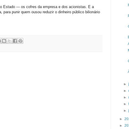
do Estado — os cofres da empresa e dos acionistas. E a
a, para punir quem ousou reduzir o dinheiro público bilionário
►
►
►
►
►
►
20
►
20