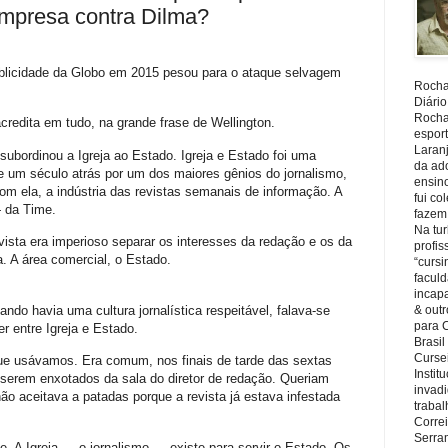
mpresa contra Dilma?
ublicidade da Globo em 2015 pesou para o ataque selvagem
Rocha,
Diário
Rocha,
redita em tudo, na grande frase de Wellington.
espor
Laranj
bordinou a Igreja ao Estado. Igreja e Estado foi uma
da ad
e um século atrás por um dos maiores gênios do jornalismo,
ensin
m ela, a indústria das revistas semanais de informação. A
fui c
— da Time.
fazem
Na tu
ista era imperioso separar os interesses da redação e os da
profi
a. A área comercial, o Estado.
“cursi
faculd
incapa
ndo havia uma cultura jornalística respeitável, falava-se
& outr
para 
 entre Igreja e Estado.
Brasil
Cursei
e usávamos. Era comum, nos finais de tarde das sextas
Instit
 serem enxotados da sala do diretor de redação. Queriam
invadi
ão aceitava a patadas porque a revista já estava infestada
trabal
Corre
Serra
e. A Igreja — o jornalismo — existe para servir o Estado. Os