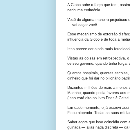
A Globo sabe a força que tem, assim
nenhuma cerimônia.
Você de alguma maneira prejudicou o 
— vai caçar você.
Esse mecanismo de extorsão disfarça
influência da Globo e de toda a mídia 
Isso parece dar ainda mais ferocida
Vistas as coisas em retrospectiva, o
de seu governo, quando tinha força, 
Quantos hospitais, quantas escolas,
dinheiro que foi dar no bilionário pa
Duzentos milhões de reais a menos 
Marinho, quando pedia favores aos m
(Isso está dito no livro Dossiê Geise
Em dado momento, e já escrevi aqui 
Ficou aloprada. Todas as suas mídia
Saber agora que isso coincidiu com a 
guinada — aliás nada discreta — da 