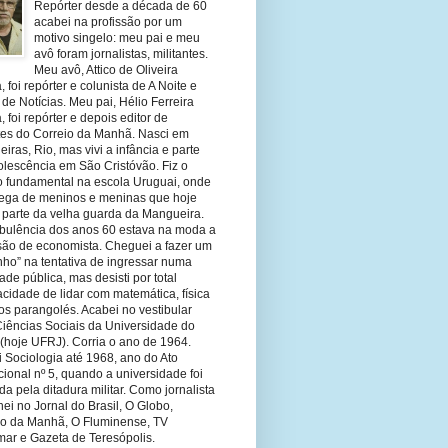
Repórter desde a década de 60
acabei na profissão por um
motivo singelo: meu pai e meu
avô foram jornalistas, militantes.
Meu avô, Attico de Oliveira
 foi repórter e colunista de A Noite e
 de Notícias. Meu pai, Hélio Ferreira
 foi repórter e depois editor de
tes do Correio da Manhã. Nasci em
eiras, Rio, mas vivi a infância e parte
olescência em São Cristóvão. Fiz o
o fundamental na escola Uruguai, onde
olega de meninos e meninas que hoje
 parte da velha guarda da Mangueira.
rbulência dos anos 60 estava na moda a
ssão de economista. Cheguei a fazer um
nho” na tentativa de ingressar numa
ade pública, mas desisti por total
cidade de lidar com matemática, física
os parangolés. Acabei no vestibular
Ciências Sociais da Universidade do
 (hoje UFRJ). Corria o ano de 1964.
 Sociologia até 1968, ano do Ato
ucional nº 5, quando a universidade foi
da pela ditadura militar. Como jornalista
hei no Jornal do Brasil, O Globo,
io da Manhã, O Fluminense, TV
mar e Gazeta de Teresópolis.