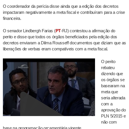
O coordenador da perícia disse ainda que a edição dos decretos
impactaram negativamente a meta fiscal e contribuíram para a crise
financeira.
O senador Lindbergh Farias (
PT
-RJ) contestou a afirmação do
perito e disse que todos os órgãos beneficiados pela edição dos
decretos enviaram a Dilma Rousseff documentos que diziam que as
liberações de verbas eram compatíveis com a meta fiscal.
O perito
rebateu
dizendo que
os órgãos se
basearam na
meta que
seria alterada
com a
aprovação do
PLN 5/2015 e
não com
base na programação orçamentária vigente.