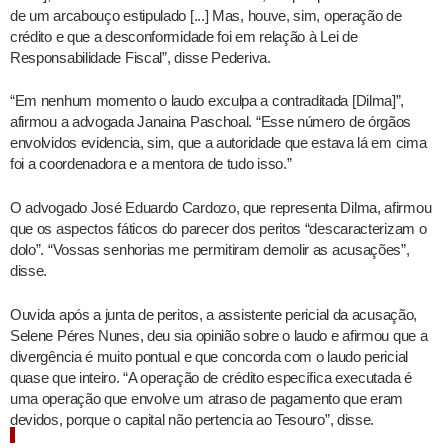
de um arcabouço estipulado [...] Mas, houve, sim, operação de
crédito e que a desconformidade foi em relação à Lei de
Responsabilidade Fiscal”, disse Pederiva.
“Em nenhum momento o laudo exculpa a contraditada [Dilma]”,
afirmou a advogada Janaina Paschoal. “Esse número de órgãos
envolvidos evidencia, sim, que a autoridade que estava lá em cima
foi a coordenadora e a mentora de tudo isso.”
O advogado José Eduardo Cardozo, que representa Dilma, afirmou
que os aspectos fáticos do parecer dos peritos “descaracterizam o
dolo”. “Vossas senhorias me permitiram demolir as acusações”,
disse.
Ouvida após a junta de peritos, a assistente pericial da acusação,
Selene Péres Nunes, deu sia opinião sobre o laudo e afirmou que a
divergência é muito pontual e que concorda com o laudo pericial
quase que inteiro. “A operação de crédito específica executada é
uma operação que envolve um atraso de pagamento que eram
devidos, porque o capital não pertencia ao Tesouro”, disse.
Afastamento de Dilma por 180 dias