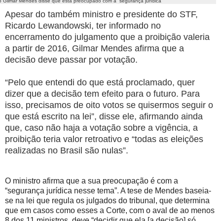
ro Gilmar Mendes disse que está preocupado com a “segurança jurídica”
Apesar do também ministro e presidente do STF,
Ricardo Lewandowski, ter informado no
encerramento do julgamento que a proibição valeria
a partir de 2016, Gilmar Mendes afirma que a
decisão deve passar por votação.
“Pelo que entendi do que está proclamado, quer
dizer que a decisão tem efeito para o futuro. Para
isso, precisamos de oito votos se quisermos seguir o
que está escrito na lei”, disse ele, afirmando ainda
que, caso não haja a votação sobre a vigência, a
proibição teria valor retroativo e “todas as eleições
realizadas no Brasil são nulas”.
O ministro afirma que a sua preocupação é com a
“segurança jurídica nesse tema”. A tese de Mendes baseia-
se na lei que regula os julgados do tribunal, que determina
que em casos como esses a Corte, com o aval de ao menos
8 dos 11 ministros, deve “decidir que ela [a decisão] só