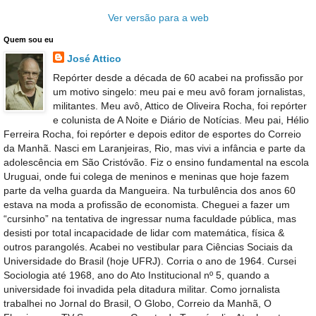
Ver versão para a web
Quem sou eu
José Attico
Repórter desde a década de 60 acabei na profissão por
um motivo singelo: meu pai e meu avô foram jornalistas,
militantes. Meu avô, Attico de Oliveira Rocha, foi repórter
e colunista de A Noite e Diário de Notícias. Meu pai, Hélio
Ferreira Rocha, foi repórter e depois editor de esportes do Correio
da Manhã. Nasci em Laranjeiras, Rio, mas vivi a infância e parte da
adolescência em São Cristóvão. Fiz o ensino fundamental na escola
Uruguai, onde fui colega de meninos e meninas que hoje fazem
parte da velha guarda da Mangueira. Na turbulência dos anos 60
estava na moda a profissão de economista. Cheguei a fazer um
“cursinho” na tentativa de ingressar numa faculdade pública, mas
desisti por total incapacidade de lidar com matemática, física &
outros parangolés. Acabei no vestibular para Ciências Sociais da
Universidade do Brasil (hoje UFRJ). Corria o ano de 1964. Cursei
Sociologia até 1968, ano do Ato Institucional nº 5, quando a
universidade foi invadida pela ditadura militar. Como jornalista
trabalhei no Jornal do Brasil, O Globo, Correio da Manhã, O