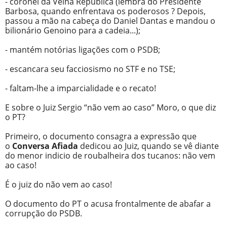
- coronel da Velha República (lembra do Presidente
Barbosa, quando enfrentava os poderosos ? Depois,
passou a mão na cabeça do Daniel Dantas e mandou o
bilionário Genoino para a cadeia...);
- mantém notórias ligações com o PSDB;
- escancara seu facciosismo no STF e no TSE;
- faltam-lhe a imparcialidade e o recato!
E sobre o Juiz Sergio “não vem ao caso” Moro, o que diz
o PT?
Primeiro, o documento consagra a expressão que
o
Conversa Afiada
dedicou ao Juiz, quando se vê diante
do menor indicio de roubalheira dos tucanos: não vem
ao caso!
É o juiz do não vem ao caso!
O documento do PT o acusa frontalmente de abafar a
corrupção do PSDB.