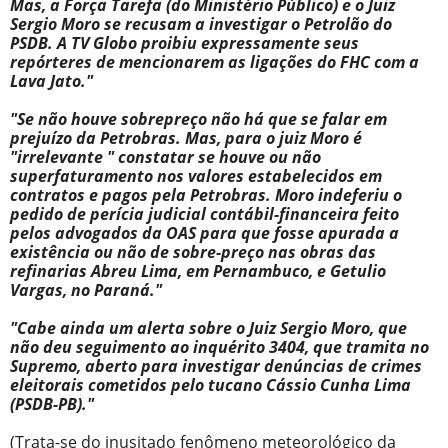
Mas, a Força Tarefa (do Ministério Público) e o Juiz
Sergio Moro se recusam a investigar o Petrolão do
PSDB. A TV Globo proibiu expressamente seus
repórteres de mencionarem as ligações do FHC com a
Lava Jato."
"Se não houve sobrepreço não há que se falar em
prejuízo da Petrobras. Mas, para o juiz Moro é
"irrelevante " constatar se houve ou não
superfaturamento nos valores estabelecidos em
contratos e pagos pela Petrobras. Moro indeferiu o
pedido de perícia judicial contábil-financeira feito
pelos advogados da OAS para que fosse apurada a
existência ou não de sobre-preço nas obras das
refinarias Abreu Lima, em Pernambuco, e Getulio
Vargas, no Paraná."
"Cabe ainda um alerta sobre o Juiz Sergio Moro, que
não deu seguimento ao inquérito 3404, que tramita no
Supremo, aberto para investigar denúncias de crimes
eleitorais cometidos pelo tucano Cássio Cunha Lima
(PSDB-PB)."
(Trata-se do inusitado fenômeno meteorológico da