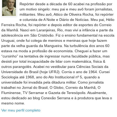
Repórter desde a década de 60 acabei na profissão por
um motivo singelo: meu pai e meu avô foram jornalistas,
militantes. Meu avô, Attico de Oliveira Rocha, foi repórter
e colunista de A Noite e Diário de Notícias. Meu pai, Hélio
Ferreira Rocha, foi repórter e depois editor de esportes do Correio
da Manhã. Nasci em Laranjeiras, Rio, mas vivi a infância e parte da
adolescência em São Cristóvão. Fiz o ensino fundamental na escola
Uruguai, onde fui colega de meninos e meninas que hoje fazem
parte da velha guarda da Mangueira. Na turbulência dos anos 60
estava na moda a profissão de economista. Cheguei a fazer um
“cursinho” na tentativa de ingressar numa faculdade pública, mas
desisti por total incapacidade de lidar com matemática, física &
outros parangolés. Acabei no vestibular para Ciências Sociais da
Universidade do Brasil (hoje UFRJ). Corria o ano de 1964. Cursei
Sociologia até 1968, ano do Ato Institucional nº 5, quando a
universidade foi invadida pela ditadura militar. Como jornalista
trabalhei no Jornal do Brasil, O Globo, Correio da Manhã, O
Fluminense, TV Serramar e Gazeta de Teresópolis. Atualmente,
estou dedicado ao blog Conexão Serrana e à produtora que leva o
mesmo nome.
Ver meu perfil completo