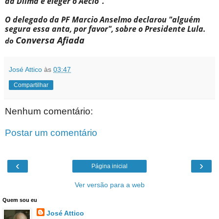
da Dilma e eleger o Aecio".
O delegado da PF Marcio Anselmo declarou "alguém
segura essa anta, por favor", sobre o Presidente Lula.
Conversa Afiada
do
José Attico
às
03:47
Compartilhar
Nenhum comentário:
Postar um comentário
‹
›
Página inicial
Ver versão para a web
Quem sou eu
José Attico