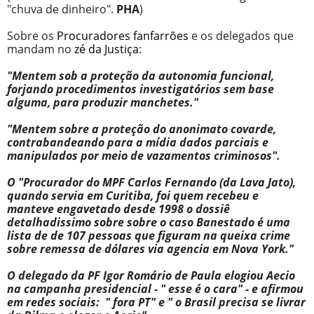
"chuva de dinheiro".
PHA
)
Sobre os
Procuradores fanfarrões
e os delegados que
mandam no
zé da Justiça
:
"Mentem sob a proteção da autonomia funcional,
forjando procedimentos investigatórios sem base
alguma, para produzir manchetes."
"Mentem sobre a proteção do anonimato covarde,
contrabandeando para a mídia dados parciais e
manipulados por meio de vazamentos criminosos".
O "Procurador do MPF Carlos Fernando (da Lava Jato),
quando servia em Curitiba, foi quem recebeu e
manteve engavetado desde 1998 o dossiê
detalhadissimo sobre sobre o caso Banestado é uma
lista de de 107 pessoas que figuram na queixa crime
sobre remessa de dólares via agencia em Nova York."
O delegado da PF Igor Romário de Paula elogiou Aecio
na campanha presidencial - " esse é o cara" - e afirmou
em redes sociais: " fora PT" e " o Brasil precisa se livrar