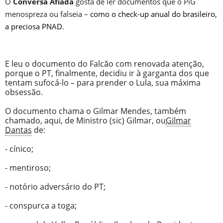
O
Conversa Afiada
gosta de ler documentos que o PiG
menospreza ou falseia –
como o check-up anual do brasileiro,
a preciosa PNAD
.
E leu o documento do Falcão com renovada atenção,
porque o PT, finalmente, decidiu ir à garganta dos que
tentam sufocá-lo – para prender o Lula, sua máxima
obsessão.
O documento chama o Gilmar Mendes, também
chamado, aqui, de Ministro (sic) Gilmar, ou
Gilmar
Dantas
de:
- cínico;
- mentiroso;
- notório adversário do PT;
- conspurca a toga;