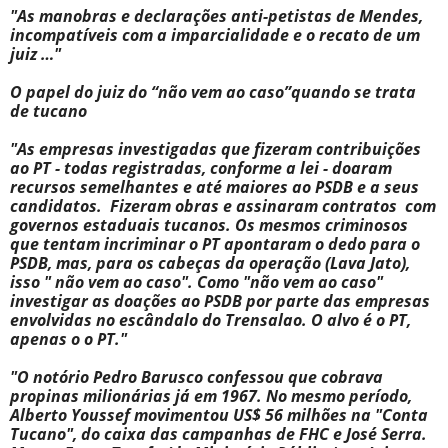
"As manobras e declarações anti-petistas de Mendes,
incompatíveis com a imparcialidade e o recato de um
juiz …"
O papel do juiz do “não vem ao caso”quando se trata
de tucano
"As empresas investigadas que fizeram contribuições
ao PT - todas registradas, conforme a lei - doaram
recursos semelhantes e até maiores ao PSDB e a seus
candidatos. Fizeram obras e assinaram contratos com
governos estaduais tucanos. Os mesmos criminosos
que tentam incriminar o PT apontaram o dedo para o
PSDB, mas, para os cabeças da operação (Lava Jato),
isso " não vem ao caso". Como "não vem ao caso"
investigar as doações ao PSDB por parte das empresas
envolvidas no escândalo do Trensalao. O alvo é o PT,
apenas o o PT."
"O notório Pedro Barusco confessou que cobrava
propinas milionárias já em 1967. No mesmo período,
Alberto Youssef movimentou US$ 56 milhões na "Conta
Tucano", do caixa das campanhas de FHC e José Serra.