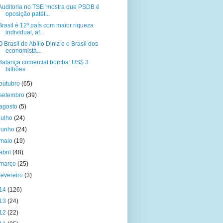
Auditoria no TSE 'mostra que PSDB é
oposição patét...
Brasil é 12º país com maior riqueza
individual, af...
O Brasil de Abílio Diniz e o Brasil dos
economista...
Balança comercial bomba: US$ 3
bilhões
outubro
(65)
setembro
(39)
agosto
(5)
julho
(24)
junho
(24)
maio
(19)
abril
(48)
março
(25)
fevereiro
(3)
14
(126)
13
(24)
12
(22)