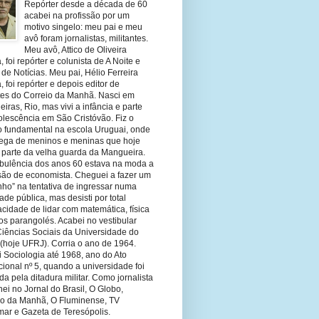
Repórter desde a década de 60
acabei na profissão por um
motivo singelo: meu pai e meu
avô foram jornalistas, militantes.
Meu avô, Attico de Oliveira
 foi repórter e colunista de A Noite e
 de Notícias. Meu pai, Hélio Ferreira
 foi repórter e depois editor de
tes do Correio da Manhã. Nasci em
eiras, Rio, mas vivi a infância e parte
olescência em São Cristóvão. Fiz o
o fundamental na escola Uruguai, onde
olega de meninos e meninas que hoje
 parte da velha guarda da Mangueira.
rbulência dos anos 60 estava na moda a
ssão de economista. Cheguei a fazer um
nho” na tentativa de ingressar numa
ade pública, mas desisti por total
cidade de lidar com matemática, física
os parangolés. Acabei no vestibular
Ciências Sociais da Universidade do
 (hoje UFRJ). Corria o ano de 1964.
 Sociologia até 1968, ano do Ato
ucional nº 5, quando a universidade foi
da pela ditadura militar. Como jornalista
hei no Jornal do Brasil, O Globo,
io da Manhã, O Fluminense, TV
mar e Gazeta de Teresópolis.