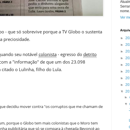
Atual
Serra
nome.
Ver me
Arqui
obo - que só sobrevive porque a TV Globo o sustenta
►
20
a preciosidade.
►
20
►
20
quando seu notável
colonista
- egresso do
detrito
►
20
 com a "informação" de que um dos 23.098
►
20
itado o Lulinha, filho do Lula.
►
20
►
20
►
20
▼
20
►
▼
ue decidiu mover contra "os corruptos que me chamam de
um, porque o Globo tem mais colonistas que o Moro tem
nha publicitária que só se compara à chegada Beyoncé ao