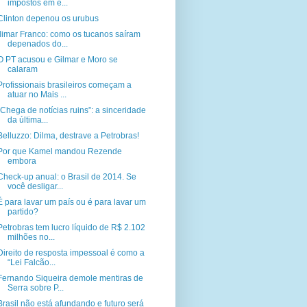
impostos em e...
Clinton depenou os urubus
Ilimar Franco: como os tucanos saíram
depenados do...
O PT acusou e Gilmar e Moro se
calaram
Profissionais brasileiros começam a
atuar no Mais ...
“Chega de notícias ruins”: a sinceridade
da última...
Belluzzo: Dilma, destrave a Petrobras!
Por que Kamel mandou Rezende
embora
Check-up anual: o Brasil de 2014. Se
você desligar...
É para lavar um país ou é para lavar um
partido?
Petrobras tem lucro líquido de R$ 2.102
milhões no...
Direito de resposta impessoal é como a
“Lei Falcão...
Fernando Siqueira demole mentiras de
Serra sobre P...
Brasil não está afundando e futuro será