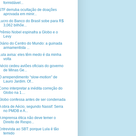
formidável...
STF derruba ocultação de doações
aprovada em minir...
Lucro do Banco do Brasil sobe para R$
3,062 bilhõe...
Prêmio Nobel espinafra a Globo e o
Levy
Diário do Centro do Mundo: a guinada
armamentista ...
Lula avisa: eles têm medo é da minha
volta
Aécio cedeu aviões oficiais do governo
de Minas Ge...
O arrependimento “slow-motion” de
Lauro Jardim. Of...
Como interpretar a inédita correção do
Globo na 1....
Globo confessa antes de ser condenada
A obra de Aécio, segundo Nassif: Serra
no PMDB e A...
A imprensa ética não deve temer o
Direito de Respo...
Entrevista ao SBT: porque Lula é tão
temido