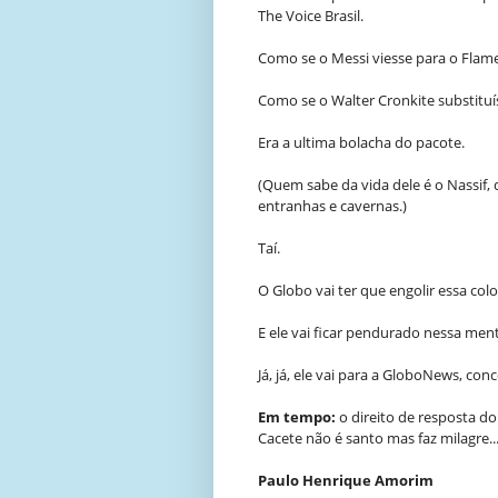
The Voice Brasil.
Como se o Messi viesse para o Flam
Como se o Walter Cronkite substituí
Era a ultima bolacha do pacote.
(Quem sabe da vida dele é o Nassif,
entranhas e cavernas.)
Taí.
O Globo vai ter que engolir essa colo
E ele vai ficar pendurado nessa menti
Já, já, ele vai para a GloboNews, co
Em tempo:
o direito de resposta do
Cacete não é santo mas faz milagre..
Paulo Henrique Amorim