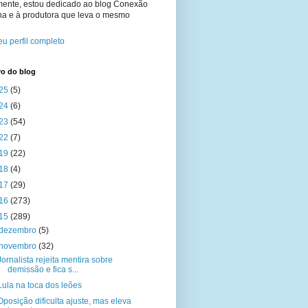
mente, estou dedicado ao blog Conexão
na e à produtora que leva o mesmo
u perfil completo
vo do blog
25
(5)
24
(6)
23
(54)
22
(7)
19
(22)
18
(4)
17
(29)
16
(273)
15
(289)
dezembro
(5)
novembro
(32)
Jornalista rejeita mentira sobre
demissão e fica s...
Lula na toca dos leões
Oposição dificulta ajuste, mas eleva