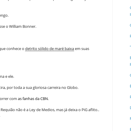
engo.
sse o William Bonner.
 que conhece o
detrito sólido de maré baixa
em suas
na e ele.
ra, por toda a sua gloriosa carreira no Globo.
ncorrer com
as fanhas da CBN
.
 Requião não é a Ley de Medios, mas já deixa o PiG aflito..
.