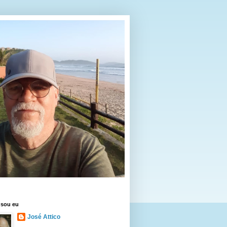
sou eu
José Attico