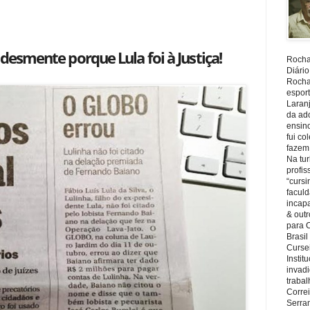
 desmente porque Lula foi à Justiça!
Rocha,
Diário
Rocha,
espor
Laranj
da ad
ensin
fui c
fazem
Na tu
profi
“cursi
faculd
incapa
& outr
para 
Brasil
Cursei
Instit
invadi
trabal
Corre
Serra