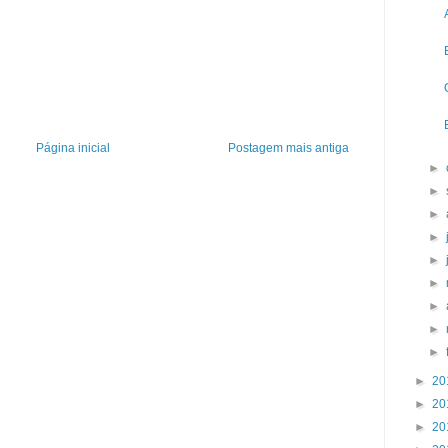
Página inicial
Postagem mais antiga
►
►
►
►
►
►
►
►
►
►
20
►
20
►
20