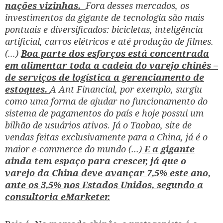
nações vizinhas.
Fora desses mercados, os
investimentos da gigante de tecnologia são mais
pontuais e diversificados: bicicletas, inteligência
artificial, carros elétricos e até produção de filmes.
(...)
Boa parte dos esforços está concentrada
em alimentar toda a cadeia do varejo chinês –
de serviços de logística a gerenciamento de
estoques.
A Ant Financial, por exemplo, surgiu
como uma forma de ajudar no funcionamento do
sistema de pagamentos do país e hoje possui um
bilhão de usuários ativos. Já o Taobao, site de
vendas feitas exclusivamente para a China, já é o
maior e-commerce do mundo (...)
E a gigante
ainda tem espaço para crescer, já que o
varejo da China deve avançar 7,5% este ano,
ante os 3,5% nos Estados Unidos, segundo a
consultoria eMarketer.