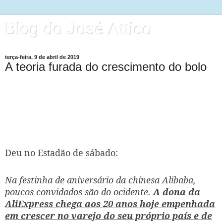
Blog do José Attico
terça-feira, 9 de abril de 2019
A teoria furada do crescimento do bolo
Deu no Estadão de sábado:
Na festinha de aniversário da chinesa Alibaba,
poucos convidados são do ocidente.
A dona da
AliExpress chega aos 20 anos hoje empenhada
em crescer no varejo do seu próprio país e de