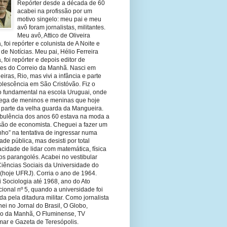
Repórter desde a década de 60
acabei na profissão por um
motivo singelo: meu pai e meu
avô foram jornalistas, militantes.
Meu avô, Attico de Oliveira
 foi repórter e colunista de A Noite e
 de Notícias. Meu pai, Hélio Ferreira
 foi repórter e depois editor de
tes do Correio da Manhã. Nasci em
eiras, Rio, mas vivi a infância e parte
olescência em São Cristóvão. Fiz o
o fundamental na escola Uruguai, onde
olega de meninos e meninas que hoje
 parte da velha guarda da Mangueira.
rbulência dos anos 60 estava na moda a
ssão de economista. Cheguei a fazer um
nho” na tentativa de ingressar numa
ade pública, mas desisti por total
cidade de lidar com matemática, física
os parangolés. Acabei no vestibular
Ciências Sociais da Universidade do
 (hoje UFRJ). Corria o ano de 1964.
 Sociologia até 1968, ano do Ato
ucional nº 5, quando a universidade foi
da pela ditadura militar. Como jornalista
hei no Jornal do Brasil, O Globo,
io da Manhã, O Fluminense, TV
mar e Gazeta de Teresópolis.