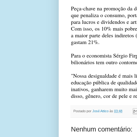
Peça-chave na promoção da des
que penaliza o consumo, port
para lucros e dividendos e art
Com isso, os 10% mais pobres
a maior parte deles indiretos
gastam 21%.
Para o economista Sérgio Firp
bilionários tem outro contorn
"Nossa desigualdade é mais li
educação pública de qualidade
inativos, ganharem muito mai
disso, gênero, cor de pele e 
Postado por
José Attico
às
03:48
Nenhum comentário: