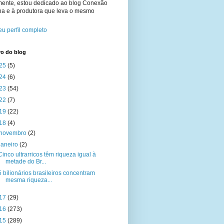
mente, estou dedicado ao blog Conexão
na e à produtora que leva o mesmo
u perfil completo
vo do blog
25
(5)
24
(6)
23
(54)
22
(7)
19
(22)
18
(4)
novembro
(2)
janeiro
(2)
Cinco ultrarricos têm riqueza igual à
metade do Br...
5 bilionários brasileiros concentram
mesma riqueza...
17
(29)
16
(273)
15
(289)