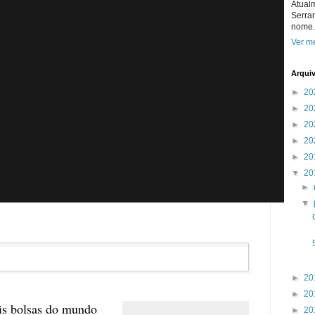
Atual
Serra
nome.
Ver me
Arqui
►
20
►
20
►
20
►
20
►
20
▼
20
►
▼
►
20
►
20
ais bolsas do mundo
►
20