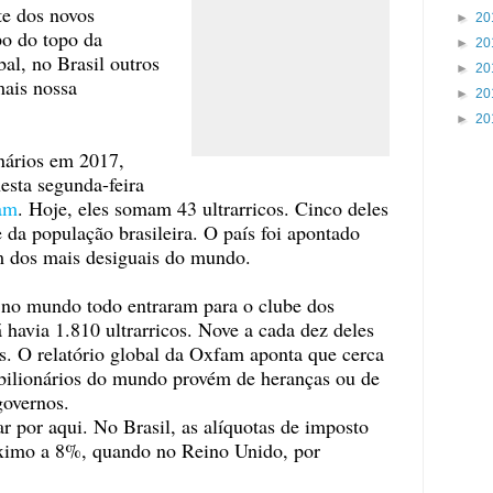
te dos novos
►
20
po do topo da
►
20
al, no Brasil outros
►
20
mais nossa
►
20
►
20
nários em 2017,
esta segunda-feira
am
. Hoje, eles somam 43 ultrarricos. Cinco deles
 da população brasileira. O país foi apontado
m dos mais desiguais do mundo.
 no mundo todo entraram para o clube dos
 havia 1.810 ultrarricos. Nove a cada dez deles
s. O relatório global da Oxfam aponta que cerca
 bilionários do mundo provém de heranças ou de
governos.
r por aqui. No Brasil, as alíquotas de imposto
ximo a 8%, quando no Reino Unido, por