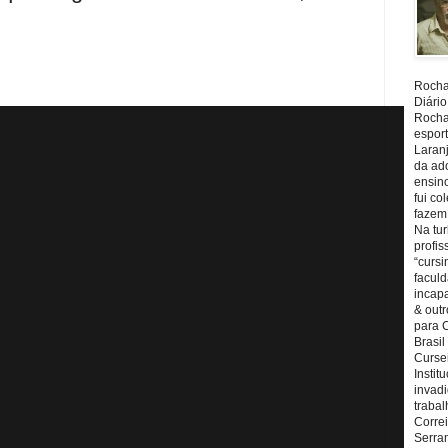
Rocha,
Diário
Rocha,
espor
Laranj
da ad
ensin
fui c
fazem
Na tu
profi
“cursi
faculd
incapa
& outr
para 
Brasil
Cursei
Instit
invadi
trabal
Corre
Serra