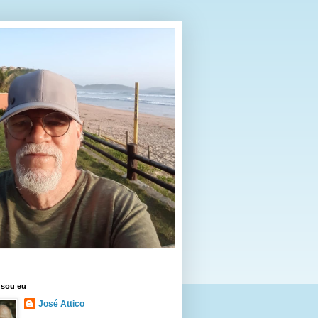
sou eu
José Attico