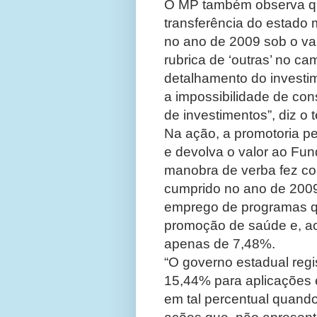
O MP também observa qu
transferência do estado
no ano de 2009 sob o va
rubrica de ‘outras’ no ca
detalhamento do investi
a impossibilidade de c
de investimentos”, diz o t
Na ação, a promotoria p
e devolva o valor ao Fu
manobra de verba fez co
cumprido no ano de 2009. 
emprego de programas q
promoção de saúde e, ao r
apenas de 7,48%.
“O governo estadual regi
15,44% para aplicações
em tal percentual quando 