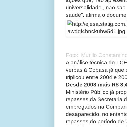
ações que, não apresenta
universalidade , não são
saúde”, afirma o docume
Aécio disse que não tom
pelo Ministério Público
Foto: Murillo Constantin
A análise técnica do TC
verbas à Copasa já que o
triplicou entre 2004 e 200
Desde 2003 mais R$ 3,
Ministério Público já pr
repasses da Secretaria
empregados na Companh
desaparecido, no entanto
repasses do período de