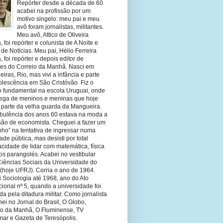
Repórter desde a década de 60
acabei na profissão por um
motivo singelo: meu pai e meu
avô foram jornalistas, militantes.
Meu avô, Attico de Oliveira
 foi repórter e colunista de A Noite e
 de Notícias. Meu pai, Hélio Ferreira
 foi repórter e depois editor de
tes do Correio da Manhã. Nasci em
eiras, Rio, mas vivi a infância e parte
olescência em São Cristóvão. Fiz o
o fundamental na escola Uruguai, onde
olega de meninos e meninas que hoje
 parte da velha guarda da Mangueira.
rbulência dos anos 60 estava na moda a
ssão de economista. Cheguei a fazer um
nho” na tentativa de ingressar numa
ade pública, mas desisti por total
cidade de lidar com matemática, física
os parangolés. Acabei no vestibular
Ciências Sociais da Universidade do
 (hoje UFRJ). Corria o ano de 1964.
 Sociologia até 1968, ano do Ato
ucional nº 5, quando a universidade foi
da pela ditadura militar. Como jornalista
hei no Jornal do Brasil, O Globo,
io da Manhã, O Fluminense, TV
mar e Gazeta de Teresópolis.