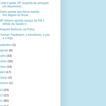
Carta Capital: PF suspeita de armação
em depoiment...
Globo admite que Aécio mentiu
Por Miguel do Rosá...
MP mineiro aponta sumiço de R$ 1
bilhão da Saúde n...
Joaquim Barbosa, na Folha
Thomas Trautmann: o jornalismo, o joio
e o trigo
setembro
(1)
agosto
(9)
julho
(33)
junho
(26)
maio
(14)
abril
(17)
março
(2)
janeiro
(1)
13
(24)
12
(22)
11
(85)