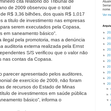
neiro cita relatório do Tribunal de
Atual
Serra
ano de 2009 observou que o total
nome.
de R$ 3,36 bilhões, dos quais R$ 1,017
Ver me
s a título de investimento nas empresas
, para serem executados pela Copasa,
Arqui
os em saneamento básico”.
►
20
►
20
 ilegal pela promotoria, mas a denúncia
►
20
a auditoria externa realizada pela Ernst
►
20
ependentes S/S verificou que o valor não
►
20
as nas contas da Copasa.
►
20
►
20
7 bilhão que deveriam ir para a saúde no governo de Aécio
►
20
 parecer apresentado pelos auditores,
►
20
imonial de exercício de 2009, não foram
▼
20
ias de recursos do Estado de Minas
►
título de investimentos em saúde pública
►
neamento básico”, informa o
▼