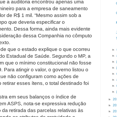
e a auditoria encontrou apenas uma
 mineiro para a empresa de saneamento
lor de R$ 1 mil. “Mesmo assim sob a
mpo que deveria especificar o
mento. Dessa forma, ainda mais evidente
onsideração dessa Companhia no cômputo
exto.
ede que o estado explique o que ocorreu
►
ndo Estadual de Saúde. Segundo o MP, a
►
►
m que o mínimo constitucional não fosse
►
Para atingir o valor, o governo listou o
►
ue não configuram como ações de
►
etirar esses ítens, o total destinado foi
►
►
stra em seus balanços o índice de
►
20
 em ASPS, nota-se expressiva redução
►
20
da retirada das parcelas relativas às
►
20