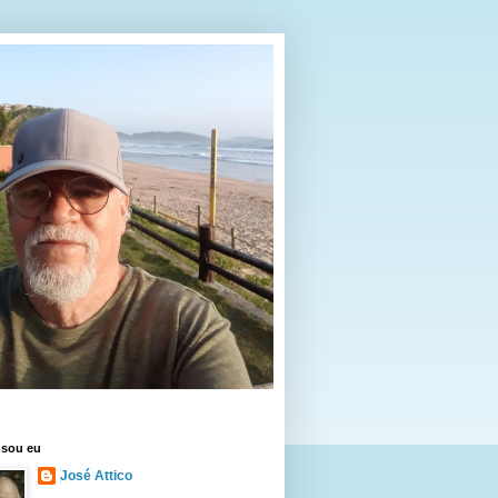
sou eu
José Attico