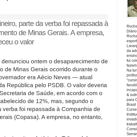
eiro, parte da verba foi repassada à
Rocha,
ento de Minas Gerais. A empresa,
Diário
Rocha,
eceu o valor
espor
Laranj
da ad
ensin
ico denunciou ontem o desaparecimento de
fui c
fazem
o de Minas Gerais ocorrido durante o
Na tu
profi
overnador era Aécio Neves — atual
“cursi
da República pelo PSDB. O valor deveria
faculd
incapa
 Secretaria de Saúde, em acordo com o
& outr
para 
stabelecido de 12%, mas, segundo o
Brasil
da verba foi repassada à Companhia de
Cursei
Instit
ais (Copasa). A empresa, no entanto,
invadi
trabal
Corre
Serra