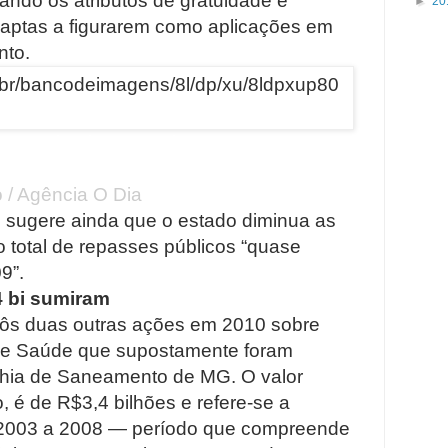
ndo os atributos de gratuidade e
►
20
 aptas a figurarem como aplicações em
nto.
ou conhecimento sobre a ação proposta
o / Agência O Dia
E sugere ainda que o estado diminua as
 total de repasses públicos “quase
9”.
4 bi sumiram
opôs duas outras ações em 2010 sobre
 de Saúde que supostamente foram
ia de Saneamento de MG. O valor
, é de R$3,4 bilhões e refere-se a
 2003 a 2008 — período que compreende