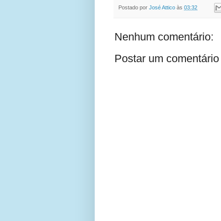
Postado por
José Attico
às
03:32
Nenhum comentário:
Postar um comentário