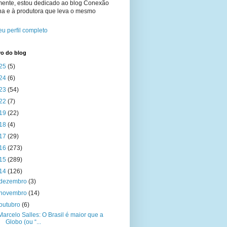
mente, estou dedicado ao blog Conexão
na e à produtora que leva o mesmo
u perfil completo
vo do blog
25
(5)
24
(6)
23
(54)
22
(7)
19
(22)
18
(4)
17
(29)
16
(273)
15
(289)
14
(126)
dezembro
(3)
novembro
(14)
outubro
(6)
Marcelo Salles: O Brasil é maior que a
Globo (ou “...