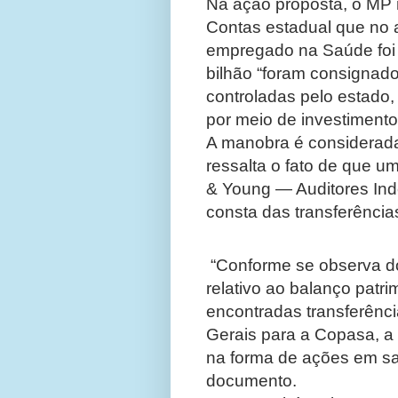
Na ação proposta, o MP mi
Contas estadual que no 
empregado na Saúde foi 
bilhão “foram consignado
controladas pelo estado
por meio de investiment
A manobra é considerada
ressalta o fato de que um
& Young — Auditores Ind
consta das transferênci
Documento denuncia sumiço de R$ 1,01
“Conforme se observa do
relativo ao balanço patr
encontradas transferênc
Gerais para a Copasa, a 
na forma de ações em sa
documento.