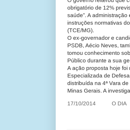
O governo reiterou que 
obrigatório de 12% previ
saúde”. A administração
instruções normativas do
(TCE/MG).
O ex-governador e candi
PSDB, Aécio Neves, tamb
tomou conhecimento sobr
Público durante a sua ge
A ação proposta hoje foi
Especializada de Defesa 
distribuída na 4ª Vara d
Minas Gerais. A investig
17/10/2014 O DI