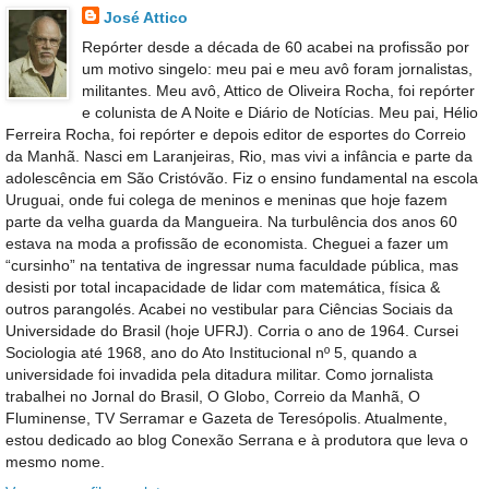
José Attico
Repórter desde a década de 60 acabei na profissão por
um motivo singelo: meu pai e meu avô foram jornalistas,
militantes. Meu avô, Attico de Oliveira Rocha, foi repórter
e colunista de A Noite e Diário de Notícias. Meu pai, Hélio
Ferreira Rocha, foi repórter e depois editor de esportes do Correio
da Manhã. Nasci em Laranjeiras, Rio, mas vivi a infância e parte da
adolescência em São Cristóvão. Fiz o ensino fundamental na escola
Uruguai, onde fui colega de meninos e meninas que hoje fazem
parte da velha guarda da Mangueira. Na turbulência dos anos 60
estava na moda a profissão de economista. Cheguei a fazer um
“cursinho” na tentativa de ingressar numa faculdade pública, mas
desisti por total incapacidade de lidar com matemática, física &
outros parangolés. Acabei no vestibular para Ciências Sociais da
Universidade do Brasil (hoje UFRJ). Corria o ano de 1964. Cursei
Sociologia até 1968, ano do Ato Institucional nº 5, quando a
universidade foi invadida pela ditadura militar. Como jornalista
trabalhei no Jornal do Brasil, O Globo, Correio da Manhã, O
Fluminense, TV Serramar e Gazeta de Teresópolis. Atualmente,
estou dedicado ao blog Conexão Serrana e à produtora que leva o
mesmo nome.