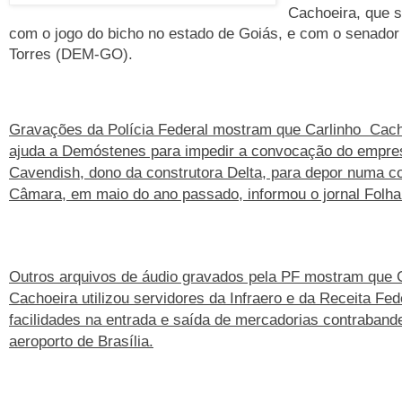
Cachoeira, que s
com o jogo do bicho no estado de Goiás, e com o senado
Torres (DEM-GO).
Gravações da Polícia Federal mostram que Carlinho Cach
ajuda a Demóstenes para impedir a convocação do empre
Cavendish, dono da construtora Delta, para depor numa 
Câmara, em maio do ano passado, informou o jornal Folha
Outros arquivos de áudio gravados pela PF mostram que 
Cachoeira utilizou servidores da Infraero e da Receita Fed
facilidades na entrada e saída de mercadorias contraban
aeroporto de Brasília.