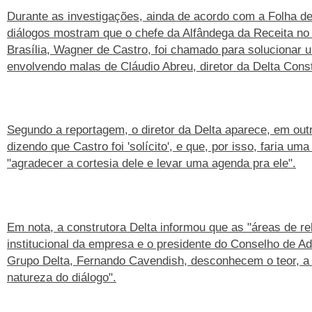
Durante as investigações, ainda de acordo com a Folha de
diálogos mostram que o chefe da Alfândega da Receita no
Brasília, Wagner de Castro, foi chamado para solucionar
envolvendo malas de Cláudio Abreu, diretor da Delta Cons
Segundo a reportagem, o diretor da Delta aparece, em out
dizendo que Castro foi 'solícito', e que, por isso, faria uma 
"agradecer a cortesia dele e levar uma agenda pra ele".
Em nota, a construtora Delta informou que as "áreas de r
institucional da empresa e o presidente do Conselho de A
Grupo Delta, Fernando Cavendish, desconhecem o teor, a
natureza do diálogo".