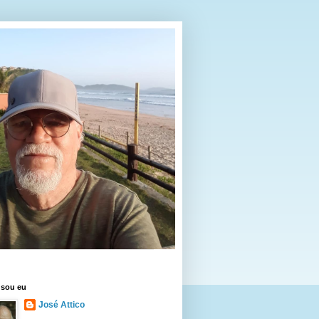
sou eu
José Attico