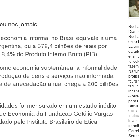
eu nos jornais
Rocha,
Diário
Rocha,
 economia informal no Brasil equivale a uma
espor
rgentina, ou a 578,4 bilhões de reais por
Laranj
da ad
18,4% do Produto Interno Bruto (PIB).
ensin
fui c
fazem
mo economia subterrânea, a informalidade
Na tu
rodução de bens e serviços não informada
profi
“cursi
a de arrecadação anual chega a 200 bilhões
faculd
incapa
& outr
para 
vidades foi mensurado em um estudo inédito
Brasil
Cursei
iro de Economia da Fundação Getúlio Vargas
Instit
do pelo Instituto Brasileiro de Ética
invadi
trabal
Corre
Serra