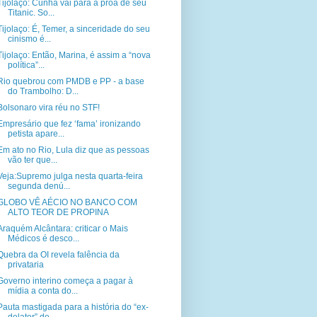
Tijolaço: Cunha vai para a proa de seu
Titanic. So...
Tijolaço: É, Temer, a sinceridade do seu
cinismo é...
Tijolaço: Então, Marina, é assim a “nova
política”...
Rio quebrou com PMDB e PP - a base
do Trambolho: D...
Bolsonaro vira réu no STF!
Empresário que fez ‘fama’ ironizando
petista apare...
Em ato no Rio, Lula diz que as pessoas
vão ter que...
Veja:Supremo julga nesta quarta-feira
segunda denú...
GLOBO VÊ AÉCIO NO BANCO COM
ALTO TEOR DE PROPINA
Araquém Alcântara: criticar o Mais
Médicos é desco...
Quebra da OI revela falência da
privataria
Governo interino começa a pagar à
mídia a conta do...
Pauta mastigada para a história do “ex-