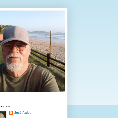
sou eu
José Attico