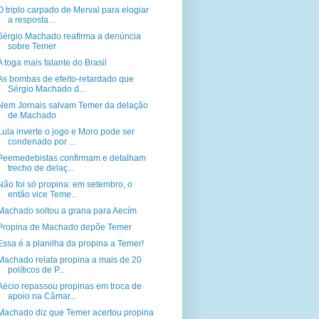
O triplo carpado de Merval para elogiar
a resposta...
Sérgio Machado reafirma a denúncia
sobre Temer
A toga mais falante do Brasil
As bombas de efeito-retardado que
Sérgio Machado d...
Nem Jornais salvam Temer da delação
de Machado
Lula inverte o jogo e Moro pode ser
condenado por ...
Peemedebistas confirmam e detalham
trecho de delaç...
Não foi só propina: em setembro, o
então vice Teme...
Machado soltou a grana para Aecím
Propina de Machado depõe Temer
Essa é a planilha da propina a Temer!
Machado relata propina a mais de 20
políticos de P...
Aécio repassou propinas em troca de
apoio na Câmar...
Machado diz que Temer acertou propina