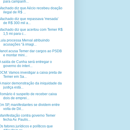
para campanh...
Machado diz que Aécio recebeu doação
ilegal de R$ ...
Machado diz que repassava 'mesada'
de R$ 300 mil a...
Machado diz que acertou com Temer R$
1,5 mi para c...
Lula processa Merval atribuindo
acusações “à imagi...
Janot acusa Temer dar cargos ao PSDB
e montar mini...
A saída de Cunha será entregar o
governo do interi...
DCM: Vamos investigar a caixa preta de
Temer em Sa...
A maior demonstração da iniquidade da
justiça está...
Romário é suspeito de receber caixa
dois de emprei...
Em SP, manifestantes se dividem entre
volta de Dil...
Manifestação contra governo Temer
fecha Av. Paulis...
Os fatores jurídicos e políticos que