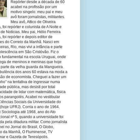
Repórter desde a década de 60
acabei na profissão por um
motivo singelo: meu pai e meu
avô foram jornalistas, militantes.
Meu avô, Attico de Oliveira
 foi repórter e colunista de A Noite e
 de Notícias. Meu pai, Hélio Ferreira
 foi repórter e depois editor de
tes do Correio da Manhã. Nasci em
eiras, Rio, mas vivi a infância e parte
olescência em São Cristóvão. Fiz o
o fundamental na escola Uruguai, onde
olega de meninos e meninas que hoje
 parte da velha guarda da Mangueira.
rbulência dos anos 60 estava na moda a
ssão de economista. Cheguei a fazer um
nho” na tentativa de ingressar numa
ade pública, mas desisti por total
cidade de lidar com matemática, física
os parangolés. Acabei no vestibular
Ciências Sociais da Universidade do
 (hoje UFRJ). Corria o ano de 1964.
 Sociologia até 1968, ano do Ato
ucional nº 5, quando a universidade foi
da pela ditadura militar. Como jornalista
hei no Jornal do Brasil, O Globo,
io da Manhã, O Fluminense, TV
mar e Gazeta de Teresópolis.