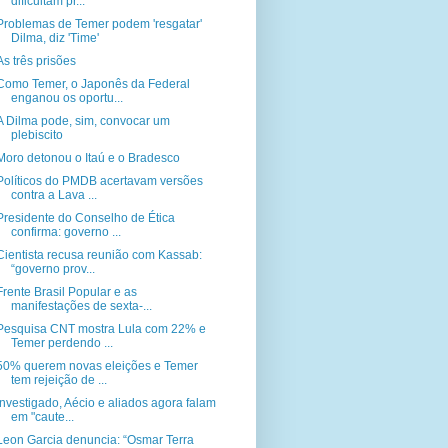
dificultam pr...
Problemas de Temer podem 'resgatar'
Dilma, diz 'Time'
As três prisões
Como Temer, o Japonês da Federal
enganou os oportu...
A Dilma pode, sim, convocar um
plebiscito
Moro detonou o Itaú e o Bradesco
Políticos do PMDB acertavam versões
contra a Lava ...
Presidente do Conselho de Ética
confirma: governo ...
Cientista recusa reunião com Kassab:
“governo prov...
Frente Brasil Popular e as
manifestações de sexta-...
Pesquisa CNT mostra Lula com 22% e
Temer perdendo ...
50% querem novas eleições e Temer
tem rejeição de ...
Investigado, Aécio e aliados agora falam
em "caute...
Leon Garcia denuncia: “Osmar Terra