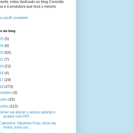
mente, estou dedicado ao blog Conexão
na e à produtora que leva o mesmo
u perfil completo
vo do blog
25
(5)
24
(6)
23
(54)
22
(7)
19
(22)
18
(4)
17
(29)
16
(273)
outubro
(3)
julho
(25)
junho
(113)
Temer vai atacar o abono salarial e
acabar com FAT...
Cafezinho: Otavinho Frias, dono da
Folha, toma sur...