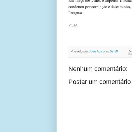
Em março deste ano, o Superior Tribunal
condenou por corrupção e descaminho, a
Paraguai.
VEJA
Postado por
José Attico
às
07:59
Nenhum comentário:
Postar um comentário