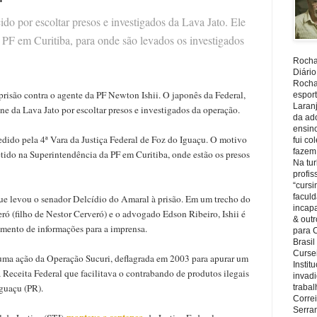
do por escoltar presos e investigados da Lava Jato. Ele
a PF em Curitiba, para onde são levados os investigados
Rocha,
Diário
Rocha,
risão contra o agente da PF Newton Ishii. O japonês da Federal,
espor
Laranj
e da Lava Jato por escoltar presos e investigados da operação.
da ad
ensin
dido pela 4ª Vara da Justiça Federal de Foz do Iguaçu. O motivo
fui c
fazem
detido na Superintendência da PF em Curitiba, onde estão os presos
Na tu
profi
“cursi
faculd
que levou o senador Delcídio do Amaral à prisão. Em um trecho do
incapa
ró (filho de Nestor Cerveró) e o advogado Edson Ribeiro, Ishii é
& outr
mento de informações para a imprensa.
para 
Brasil
Cursei
uma ação da Operação Sucuri, deflagrada em 2003 para apurar um
Instit
Receita Federal que facilitava o contrabando de produtos ilegais
invadi
Iguaçu (PR).
trabal
Corre
Serra