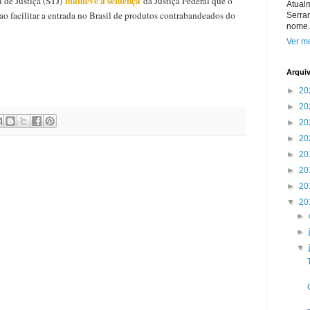
manteve a sentença
 de Justiça (STJ)
da Justiça Federal que o
Atual
o facilitar a entrada no Brasil de produtos contrabandeados do
Serra
nome.
Ver me
Arqui
►
20
►
20
►
20
►
20
►
20
►
20
►
20
▼
20
►
►
▼