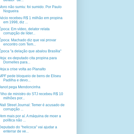
delator” de...
Moro não sumiu: foi sumido. Por Paulo
Nogueira
Aécio recebeu R$ 1 milhão em propina
em 1998, diz ...
Época: Em vídeo, delator relata
corrupção de líder...
Época: Machado diz que vai provar
encontro com Tem...
Época "a delação que abalou Brasília"
Veja: ex-deputado cita propina para
Dornelles para...
Veja:a crise volta ao Planalto
MPF pede bloqueio de bens de Eliseu
Padilha e devo...
Janot pega Mendoncinha
Filho de ministro do STJ recebeu R$ 10
milhões por...
Wall Street Journal: Temer é acusado de
corrupção ...
Vem mais por aí. A máquina de moer a
política não ...
Deputado do “helicoca” vai ajudar a
enterrar de ve...