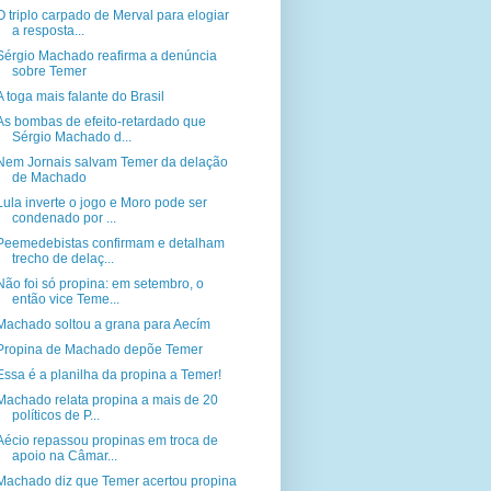
O triplo carpado de Merval para elogiar
a resposta...
Sérgio Machado reafirma a denúncia
sobre Temer
A toga mais falante do Brasil
As bombas de efeito-retardado que
Sérgio Machado d...
Nem Jornais salvam Temer da delação
de Machado
Lula inverte o jogo e Moro pode ser
condenado por ...
Peemedebistas confirmam e detalham
trecho de delaç...
Não foi só propina: em setembro, o
então vice Teme...
Machado soltou a grana para Aecím
Propina de Machado depõe Temer
Essa é a planilha da propina a Temer!
Machado relata propina a mais de 20
políticos de P...
Aécio repassou propinas em troca de
apoio na Câmar...
Machado diz que Temer acertou propina