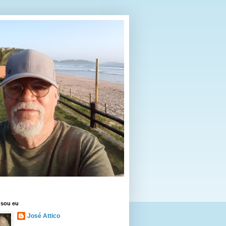
sou eu
José Attico