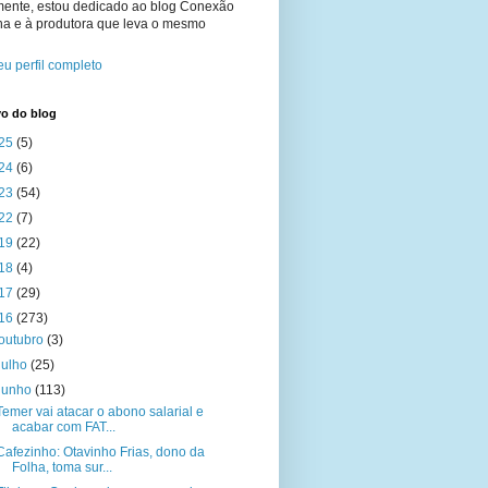
mente, estou dedicado ao blog Conexão
na e à produtora que leva o mesmo
u perfil completo
vo do blog
25
(5)
24
(6)
23
(54)
22
(7)
19
(22)
18
(4)
17
(29)
16
(273)
outubro
(3)
julho
(25)
junho
(113)
Temer vai atacar o abono salarial e
acabar com FAT...
Cafezinho: Otavinho Frias, dono da
Folha, toma sur...