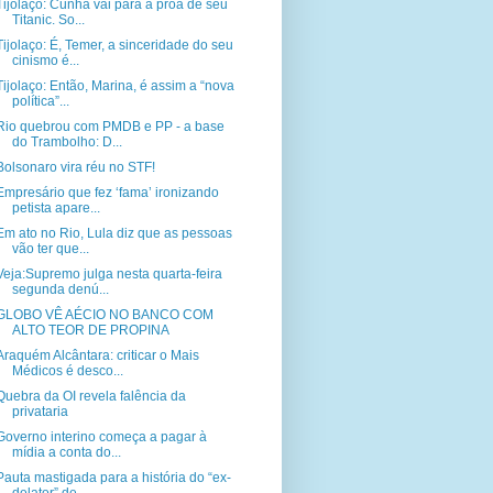
Tijolaço: Cunha vai para a proa de seu
Titanic. So...
Tijolaço: É, Temer, a sinceridade do seu
cinismo é...
Tijolaço: Então, Marina, é assim a “nova
política”...
Rio quebrou com PMDB e PP - a base
do Trambolho: D...
Bolsonaro vira réu no STF!
Empresário que fez ‘fama’ ironizando
petista apare...
Em ato no Rio, Lula diz que as pessoas
vão ter que...
Veja:Supremo julga nesta quarta-feira
segunda denú...
GLOBO VÊ AÉCIO NO BANCO COM
ALTO TEOR DE PROPINA
Araquém Alcântara: criticar o Mais
Médicos é desco...
Quebra da OI revela falência da
privataria
Governo interino começa a pagar à
mídia a conta do...
Pauta mastigada para a história do “ex-