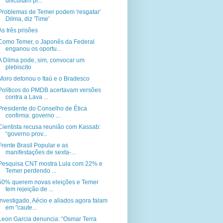
dificultam pr...
Problemas de Temer podem 'resgatar'
Dilma, diz 'Time'
As três prisões
Como Temer, o Japonês da Federal
enganou os oportu...
A Dilma pode, sim, convocar um
plebiscito
Moro detonou o Itaú e o Bradesco
Políticos do PMDB acertavam versões
contra a Lava ...
Presidente do Conselho de Ética
confirma: governo ...
Cientista recusa reunião com Kassab:
“governo prov...
Frente Brasil Popular e as
manifestações de sexta-...
Pesquisa CNT mostra Lula com 22% e
Temer perdendo ...
50% querem novas eleições e Temer
tem rejeição de ...
Investigado, Aécio e aliados agora falam
em "caute...
Leon Garcia denuncia: “Osmar Terra