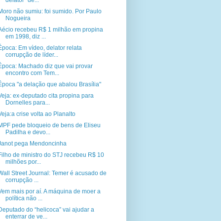
delator” de...
Moro não sumiu: foi sumido. Por Paulo
Nogueira
Aécio recebeu R$ 1 milhão em propina
em 1998, diz ...
Época: Em vídeo, delator relata
corrupção de líder...
Época: Machado diz que vai provar
encontro com Tem...
Época "a delação que abalou Brasília"
Veja: ex-deputado cita propina para
Dornelles para...
Veja:a crise volta ao Planalto
MPF pede bloqueio de bens de Eliseu
Padilha e devo...
Janot pega Mendoncinha
Filho de ministro do STJ recebeu R$ 10
milhões por...
Wall Street Journal: Temer é acusado de
corrupção ...
Vem mais por aí. A máquina de moer a
política não ...
Deputado do “helicoca” vai ajudar a
enterrar de ve...