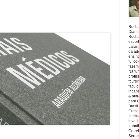
Rocha,
Diário
Rocha,
espor
Laranj
da ad
ensin
fui c
fazem
Na tu
profi
“cursi
faculd
incapa
& outr
para 
Brasil
Cursei
Instit
invadi
trabal
Corre
Serra