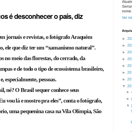
Atual
Serra
nome.
os é desconhecer o país, diz
Ver me
Arqui
 em jornais e revistas, o fotógrafo Araquém
►
20
►
20
, ele que diz ter um “xamanismo natural”.
►
20
s no meio das florestas, do cerrado, da
►
20
►
20
mpas e de todo o tipo de ecossistema brasileiro,
►
20
e, especialmente, pessoas.
►
20
▼
20
il, né? O Brasil sequer conhece seus
►
►
 Eu vou lá e mostro pra eles”, conta o fotógrafo,
▼
ório, uma pequenina casa na Vila Olímpia, São