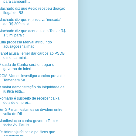
para campanh...
Machado diz que Aécio recebeu doação
ilegal de R$ ...
Machado diz que repassava 'mesada'
de R$ 300 mil a...
Machado diz que acertou com Temer R$
1,5 mi para c...
Lula processa Merval atribuindo
acusações “à imagi...
Janot acusa Temer dar cargos ao PSDB
e montar mini...
A saída de Cunha será entregar o
governo do interi...
DCM: Vamos investigar a caixa preta de
Temer em Sa...
A maior demonstração da iniquidade da
justiça está...
Romário é suspeito de receber caixa
dois de emprei...
Em SP, manifestantes se dividem entre
volta de Dil...
Manifestação contra governo Temer
fecha Av. Paulis...
Os fatores jurídicos e políticos que