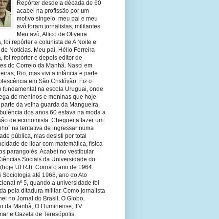
Repórter desde a década de 60
acabei na profissão por um
motivo singelo: meu pai e meu
avô foram jornalistas, militantes.
Meu avô, Attico de Oliveira
 foi repórter e colunista de A Noite e
 de Notícias. Meu pai, Hélio Ferreira
 foi repórter e depois editor de
tes do Correio da Manhã. Nasci em
eiras, Rio, mas vivi a infância e parte
olescência em São Cristóvão. Fiz o
o fundamental na escola Uruguai, onde
olega de meninos e meninas que hoje
 parte da velha guarda da Mangueira.
rbulência dos anos 60 estava na moda a
ssão de economista. Cheguei a fazer um
nho” na tentativa de ingressar numa
ade pública, mas desisti por total
cidade de lidar com matemática, física
os parangolés. Acabei no vestibular
Ciências Sociais da Universidade do
 (hoje UFRJ). Corria o ano de 1964.
 Sociologia até 1968, ano do Ato
ucional nº 5, quando a universidade foi
da pela ditadura militar. Como jornalista
hei no Jornal do Brasil, O Globo,
io da Manhã, O Fluminense, TV
mar e Gazeta de Teresópolis.