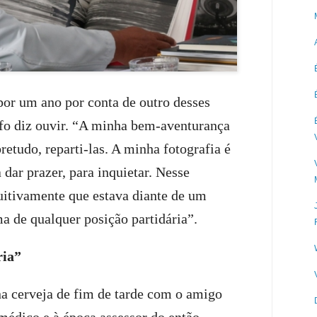
por um ano por conta de outro desses
fo diz ouvir. “A minha bem-aventurança
bretudo, reparti-las. A minha fotografia é
a dar prazer, para inquietar. Nesse
tuitivamente que estava diante de um
ma de qualquer posição partidária”.
ria”
na cerveja de fim de tarde com o amigo
 médico e à época assessor do então