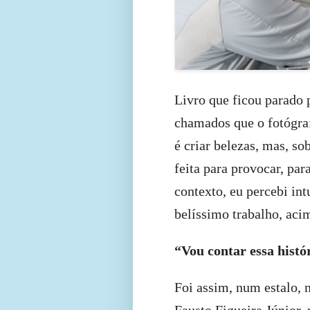
Livro que ficou parado 
chamados que o fotógra
é criar belezas, mas, so
feita para provocar, par
contexto, eu percebi in
belíssimo trabalho, aci
“Vou contar essa histó
Foi assim, num estalo, 
Fausto Figueira Júnior,