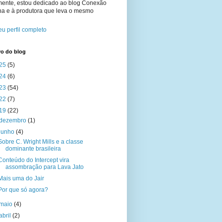
mente, estou dedicado ao blog Conexão
na e à produtora que leva o mesmo
u perfil completo
vo do blog
25
(5)
24
(6)
23
(54)
22
(7)
19
(22)
dezembro
(1)
junho
(4)
Sobre C. Wright Mills e a classe
dominante brasileira
Conteúdo do Intercept vira
assombração para Lava Jato
Mais uma do Jair
Por que só agora?
maio
(4)
abril
(2)