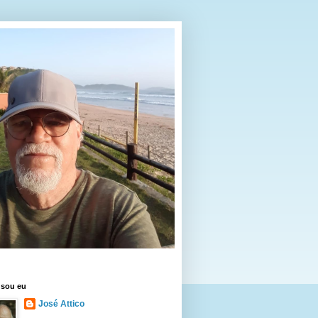
sou eu
José Attico