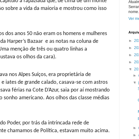
capítulo a rapaziada que, de cima de um monte
Atual
Serra
ão sobre a vida da maioria e mostrou como isso
nome.
Ver me
Arqui
cos dos anos 50 não eram os homens e mulheres
►
20
 da Harper’s Bazaar
e as notas na coluna de
►
20
(Uma menção de três ou quatro linhas a
►
20
custava os olhos da cara).
►
20
▼
20
va nos Alpes Suíços, era proprietária de
►
e iates de grande calado, casava-se com astros
▼
sava férias na Cote D’Azur, saia por aí mostrando
 sonho americano. Aos olhos das classe médias
o Poder, por trás da intrincada rede de
►
nte chamamos de Política, estavam muito acima.
►