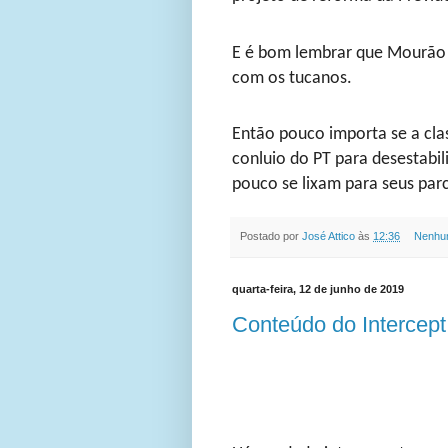
E é bom lembrar que Mourão 
com os tucanos.
Então pouco importa se a clas
conluio do PT para desestabi
pouco se lixam para seus parc
Postado por
José Attico
às
12:36
Nenhu
quarta-feira, 12 de junho de 2019
Conteúdo do Intercept