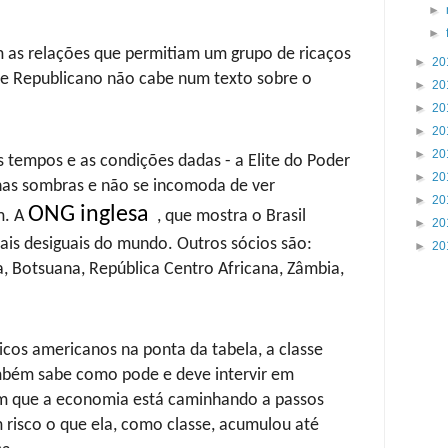
►
►
as relações que permitiam um grupo de ricaços
►
20
a e Republicano não cabe num texto sobre o
►
20
►
20
►
20
►
20
 tempos e as condições dadas - a Elite do Poder
►
20
 nas sombras e não se incomoda de ver
►
20
ONG inglesa
m. A
, que mostra o Brasil
►
20
ais desiguais do mundo. Outros sócios são:
►
20
a, Botsuana, República Centro Africana, Zâmbia,
.
os americanos na ponta da tabela, a classe
mbém sabe como pode e deve intervir em
m que a economia está caminhando a passos
 risco o que ela, como classe, acumulou até