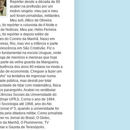
Repórter desde a década de 60
acabei na profissão por um
motivo singelo: meu pai e meu
avô foram jornalistas, militantes.
Meu avô, Attico de Oliveira
 foi repórter e colunista de A Noite e
 de Notícias. Meu pai, Hélio Ferreira
 foi repórter e depois editor de
tes do Correio da Manhã. Nasci em
eiras, Rio, mas vivi a infância e parte
olescência em São Cristóvão. Fiz o
o fundamental na escola Uruguai, onde
olega de meninos e meninas que hoje
 parte da velha guarda da Mangueira.
rbulência dos anos 60 estava na moda a
ssão de economista. Cheguei a fazer um
nho” na tentativa de ingressar numa
ade pública, mas desisti por total
cidade de lidar com matemática, física
os parangolés. Acabei no vestibular
Ciências Sociais da Universidade do
 (hoje UFRJ). Corria o ano de 1964.
 Sociologia até 1968, ano do Ato
ucional nº 5, quando a universidade foi
da pela ditadura militar. Como jornalista
hei no Jornal do Brasil, O Globo,
io da Manhã, O Fluminense, TV
mar e Gazeta de Teresópolis.