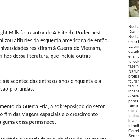
Rocha,
Diário
ht Mills foi o autor de
A Elite do Poder
best
Rocha,
balizou atitudes da esquerda americana de então.
espor
Laranj
niversidades resistiram à Guerra do Vietnam,
da ad
lhos dessa literatura, que incluía outras
ensin
fui c
fazem
Na tu
profi
ais acontecidas entre os anos cinquenta e a
“cursi
faculd
 são profundas.
incapa
& outr
para 
imento da Guerra Fria, a sobreposição do setor
Brasil
Cursei
 o fim das viagens espaciais e o crescimento
Instit
invadi
s alguma coisa permanece.
trabal
Corre
Serra