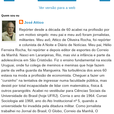
Ver versão para a web
Quem sou eu
José Attico
Repórter desde a década de 60 acabei na profissão por
um motivo singelo: meu pai e meu avô foram jornalistas,
militantes. Meu avô, Attico de Oliveira Rocha, foi repórter
e colunista de A Noite e Diário de Notícias. Meu pai, Hélio
Ferreira Rocha, foi repórter e depois editor de esportes do Correio
da Manhã. Nasci em Laranjeiras, Rio, mas vivi a infância e parte da
adolescência em São Cristóvão. Fiz o ensino fundamental na escola
Uruguai, onde fui colega de meninos e meninas que hoje fazem
parte da velha guarda da Mangueira. Na turbulência dos anos 60
estava na moda a profissão de economista. Cheguei a fazer um
“cursinho” na tentativa de ingressar numa faculdade pública, mas
desisti por total incapacidade de lidar com matemática, física &
outros parangolés. Acabei no vestibular para Ciências Sociais da
Universidade do Brasil (hoje UFRJ). Corria o ano de 1964. Cursei
Sociologia até 1968, ano do Ato Institucional nº 5, quando a
universidade foi invadida pela ditadura militar. Como jornalista
trabalhei no Jornal do Brasil, O Globo, Correio da Manhã, O