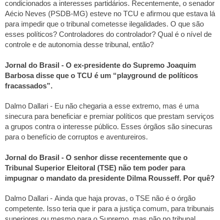
condicionados a interesses partidários. Recentemente, o senador
Aécio Neves (PSDB-MG) esteve no TCU e afirmou que estava lá
para impedir que o tribunal cometesse ilegalidades. O que são
esses políticos? Controladores do controlador? Qual é o nível de
controle e de autonomia desse tribunal, então?
Jornal do Brasil - O ex-presidente do Supremo Joaquim
Barbosa disse que o TCU é um “playground de políticos
fracassados”.
Dalmo Dallari - Eu não chegaria a esse extremo, mas é uma
sinecura para beneficiar e premiar políticos que prestam serviços
a grupos contra o interesse público. Esses órgãos são sinecuras
para o benefício de corruptos e aventureiros.
Jornal do Brasil - O senhor disse recentemente que o
Tribunal Superior Eleitoral (TSE) não tem poder para
impugnar o mandato da presidente Dilma Rousseff. Por quê?
Dalmo Dallari - Ainda que haja provas, o TSE não é o órgão
competente. Isso teria que ir para a justiça comum, para tribunais
superiores ou mesmo para o Supremo, mas não no tribunal