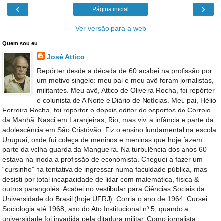
‹
›
Página inicial
Ver versão para a web
Quem sou eu
José Attico
Repórter desde a década de 60 acabei na profissão por
um motivo singelo: meu pai e meu avô foram jornalistas,
militantes. Meu avô, Attico de Oliveira Rocha, foi repórter
e colunista de A Noite e Diário de Notícias. Meu pai, Hélio
Ferreira Rocha, foi repórter e depois editor de esportes do Correio
da Manhã. Nasci em Laranjeiras, Rio, mas vivi a infância e parte da
adolescência em São Cristóvão. Fiz o ensino fundamental na escola
Uruguai, onde fui colega de meninos e meninas que hoje fazem
parte da velha guarda da Mangueira. Na turbulência dos anos 60
estava na moda a profissão de economista. Cheguei a fazer um
“cursinho” na tentativa de ingressar numa faculdade pública, mas
desisti por total incapacidade de lidar com matemática, física &
outros parangolés. Acabei no vestibular para Ciências Sociais da
Universidade do Brasil (hoje UFRJ). Corria o ano de 1964. Cursei
Sociologia até 1968, ano do Ato Institucional nº 5, quando a
universidade foi invadida pela ditadura militar. Como jornalista