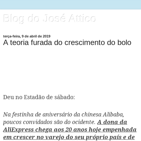
Blog do José Attico
terça-feira, 9 de abril de 2019
A teoria furada do crescimento do bolo
Deu no Estadão de sábado:
Na festinha de aniversário da chinesa Alibaba,
poucos convidados são do ocidente.
A dona da
AliExpress chega aos 20 anos hoje empenhada
em crescer no varejo do seu próprio país e de