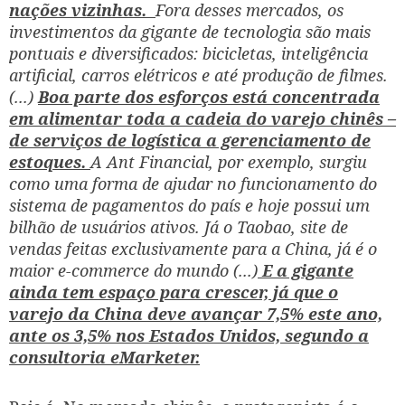
nações vizinhas.
Fora desses mercados, os
investimentos da gigante de tecnologia são mais
pontuais e diversificados: bicicletas, inteligência
artificial, carros elétricos e até produção de filmes.
(...)
Boa parte dos esforços está concentrada
em alimentar toda a cadeia do varejo chinês –
de serviços de logística a gerenciamento de
estoques.
A Ant Financial, por exemplo, surgiu
como uma forma de ajudar no funcionamento do
sistema de pagamentos do país e hoje possui um
bilhão de usuários ativos. Já o Taobao, site de
vendas feitas exclusivamente para a China, já é o
maior e-commerce do mundo (...)
E a gigante
ainda tem espaço para crescer, já que o
varejo da China deve avançar 7,5% este ano,
ante os 3,5% nos Estados Unidos, segundo a
consultoria eMarketer.