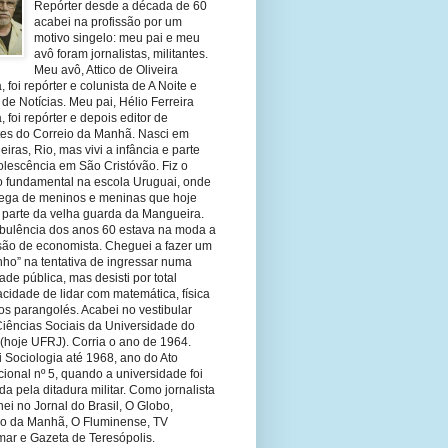
Repórter desde a década de 60
acabei na profissão por um
motivo singelo: meu pai e meu
avô foram jornalistas, militantes.
Meu avô, Attico de Oliveira
 foi repórter e colunista de A Noite e
 de Notícias. Meu pai, Hélio Ferreira
 foi repórter e depois editor de
tes do Correio da Manhã. Nasci em
eiras, Rio, mas vivi a infância e parte
olescência em São Cristóvão. Fiz o
o fundamental na escola Uruguai, onde
olega de meninos e meninas que hoje
 parte da velha guarda da Mangueira.
rbulência dos anos 60 estava na moda a
ssão de economista. Cheguei a fazer um
nho” na tentativa de ingressar numa
ade pública, mas desisti por total
cidade de lidar com matemática, física
os parangolés. Acabei no vestibular
Ciências Sociais da Universidade do
 (hoje UFRJ). Corria o ano de 1964.
 Sociologia até 1968, ano do Ato
ucional nº 5, quando a universidade foi
da pela ditadura militar. Como jornalista
hei no Jornal do Brasil, O Globo,
io da Manhã, O Fluminense, TV
mar e Gazeta de Teresópolis.