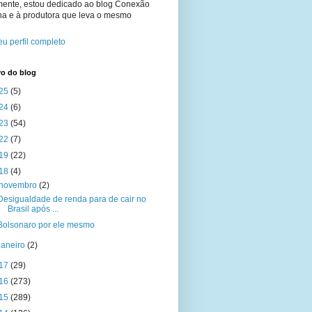
mente, estou dedicado ao blog Conexão
na e à produtora que leva o mesmo
u perfil completo
vo do blog
25
(5)
24
(6)
23
(54)
22
(7)
19
(22)
18
(4)
novembro
(2)
Desigualdade de renda para de cair no
Brasil após ...
Bolsonaro por ele mesmo
janeiro
(2)
17
(29)
16
(273)
15
(289)