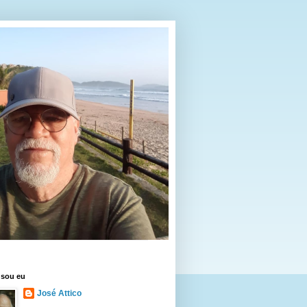
sou eu
José Attico