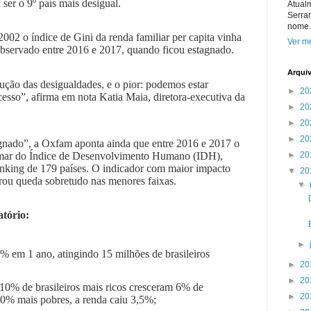
ser o 9º país mais desigual.
Atual
Serra
nome.
002 o índice de Gini da renda familiar per capita vinha
Ver me
observado entre 2016 e 2017, quando ficou estagnado.
Arqui
ução das desigualdades, e o pior: podemos estar
►
20
sso”, afirma em nota Katia Maia, diretora-executiva da
►
20
►
20
►
20
tagnado”, a Oxfam aponta ainda que entre 2016 e 2017 o
►
20
amar do Índice de Desenvolvimento Humano (IDH),
nking de 179 países. O indicador com maior impacto
▼
20
trou queda sobretudo nas menores faixas.
▼
atório:
►
% em 1 ano, atingindo 15 milhões de brasileiros
►
20
►
20
10% de brasileiros mais ricos cresceram 6% de
►
20
50% mais pobres, a renda caiu 3,5%;