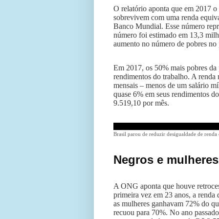
O relatório aponta que em 2017 o 
sobrevivem com uma renda equivale
Banco Mundial. Esse número repre
número foi estimado em 13,3 milhõ
aumento no número de pobres no 
Em 2017, os 50% mais pobres da p
rendimentos do trabalho. A renda 
mensais – menos de um salário mí
quase 6% em seus rendimentos do 
9.519,10 por mês.
Brasil parou de reduzir desigualdade de renda
Negros e mulheres
A ONG aponta que houve retrocesso
primeira vez em 23 anos, a renda
as mulheres ganhavam 72% do qu
recuou para 70%. No ano passado,