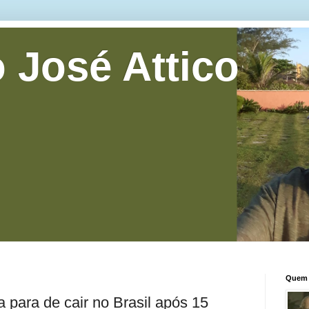
 José Attico
Quem 
 para de cair no Brasil após 15