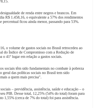
78,15.
esigualdade de renda entre negros e brancos. Em
ia R$ 1.458,16, o equivalente a 57% dos rendimentos
e percentual ficou ainda menor, passando para 53%.
6, o volume de gastos sociais no Brasil retrocedeu ao
bal do Índice de Compromisso com a Redução de
 o 41º lugar em relação a gastos sociais.
tos sociais têm sido fundamentais no combate à pobreza
o geral das políticas sociais no Brasil tem sido
 mais a quem mais precisa".
sociais – previdência, assistência, saúde e educação – o
seu PIB. Desse total, 12,25% (54% do total) foram para
to 1,55% (cerca de 7% do total) foi para assistência.