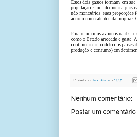
Estes dois gastos formam, em sua m
população. Considerando a provis
não monetários, suas proporções 
acordo com cálculos da própria 
Para retomar os avanços na distri
como o Estado arrecada e gasta. A
contramão do modelo dos países de
produção e consumo) em detriment
Postado por
José Attico
às
11:32
Nenhum comentário:
Postar um comentário