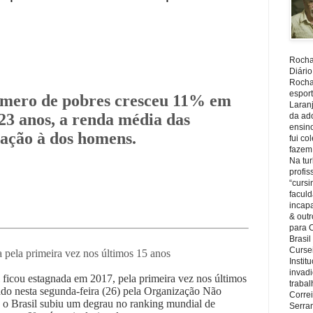
Rocha,
Diário
Rocha,
espor
úmero de pobres cresceu 11% em
Laranj
 23 anos, a renda média das
da ad
ensin
lação à dos homens.
fui c
fazem
Na tu
profi
“cursi
faculd
incapa
& outr
para 
Brasil
Cursei
a pela primeira vez nos últimos 15 anos
Instit
invadi
 ficou estagnada em 2017, pela primeira vez nos últimos
trabal
ado nesta segunda-feira (26) pela Organização Não
Corre
o Brasil subiu um degrau no ranking mundial de
Serra