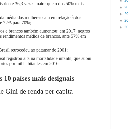
►
20
 rico é 36,3 vezes maior que o dos 50% mais
►
20
►
20
nda média das mulheres caiu em relação à dos
►
20
de 72% para 70%;
►
20
egros e brancos também aumentou: em 2017, negros
 rendimentos médios de brancos, ante 57% em
Brasil retrocedeu ao patamar de 2001;
il registrou alta na mortalidade infantil, que subiu
rtes por mil habitantes em 2016.
 10 países mais desiguais
de Gini de renda per capita