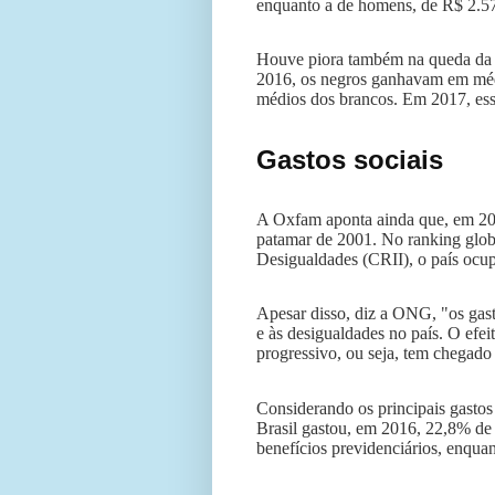
enquanto a de homens, de R$ 2.5
Houve piora também na queda da d
2016, os negros ganhavam em méd
médios dos brancos. Em 2017, ess
Gastos sociais
A Oxfam aponta ainda que, em 201
patamar de 2001. No ranking glo
Desigualdades (CRII), o país ocupa
Apesar disso, diz a ONG, "os gas
e às desigualdades no país. O efeit
progressivo, ou seja, tem chegado
Considerando os principais gastos 
Brasil gastou, em 2016, 22,8% de 
benefícios previdenciários, enquan