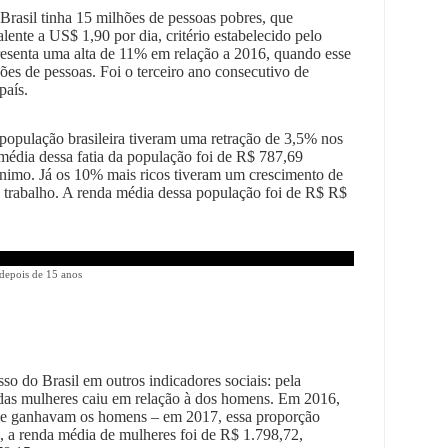
Brasil tinha 15 milhões de pessoas pobres, que
nte a US$ 1,90 por dia, critério estabelecido pelo
senta uma alta de 11% em relação a 2016, quando esse
es de pessoas. Foi o terceiro ano consecutivo de
país.
opulação brasileira tiveram uma retração de 3,5% nos
média dessa fatia da população foi de R$ 787,69
nimo. Já os 10% mais ricos tiveram um crescimento de
trabalho. A renda média dessa população foi de R$ R$
 depois de 15 anos
 do Brasil em outros indicadores sociais: pela
 das mulheres caiu em relação à dos homens. Em 2016,
e ganhavam os homens – em 2017, essa proporção
 a renda média de mulheres foi de R$ 1.798,72,