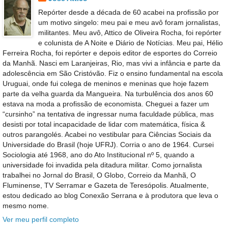
Repórter desde a década de 60 acabei na profissão por
um motivo singelo: meu pai e meu avô foram jornalistas,
militantes. Meu avô, Attico de Oliveira Rocha, foi repórter
e colunista de A Noite e Diário de Notícias. Meu pai, Hélio
Ferreira Rocha, foi repórter e depois editor de esportes do Correio
da Manhã. Nasci em Laranjeiras, Rio, mas vivi a infância e parte da
adolescência em São Cristóvão. Fiz o ensino fundamental na escola
Uruguai, onde fui colega de meninos e meninas que hoje fazem
parte da velha guarda da Mangueira. Na turbulência dos anos 60
estava na moda a profissão de economista. Cheguei a fazer um
“cursinho” na tentativa de ingressar numa faculdade pública, mas
desisti por total incapacidade de lidar com matemática, física &
outros parangolés. Acabei no vestibular para Ciências Sociais da
Universidade do Brasil (hoje UFRJ). Corria o ano de 1964. Cursei
Sociologia até 1968, ano do Ato Institucional nº 5, quando a
universidade foi invadida pela ditadura militar. Como jornalista
trabalhei no Jornal do Brasil, O Globo, Correio da Manhã, O
Fluminense, TV Serramar e Gazeta de Teresópolis. Atualmente,
estou dedicado ao blog Conexão Serrana e à produtora que leva o
mesmo nome.
Ver meu perfil completo