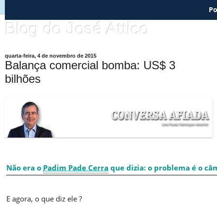
Po
Blog do José Attico
quarta-feira, 4 de novembro de 2015
Balança comercial bomba: US$ 3
bilhões
Não era o
Padim Pade Cerra
que dizia: o problema é o câ
E agora, o que diz ele ?