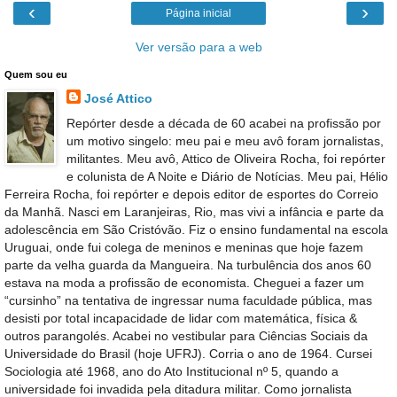
‹
›
Página inicial
Ver versão para a web
Quem sou eu
José Attico
Repórter desde a década de 60 acabei na profissão por
um motivo singelo: meu pai e meu avô foram jornalistas,
militantes. Meu avô, Attico de Oliveira Rocha, foi repórter
e colunista de A Noite e Diário de Notícias. Meu pai, Hélio
Ferreira Rocha, foi repórter e depois editor de esportes do Correio
da Manhã. Nasci em Laranjeiras, Rio, mas vivi a infância e parte da
adolescência em São Cristóvão. Fiz o ensino fundamental na escola
Uruguai, onde fui colega de meninos e meninas que hoje fazem
parte da velha guarda da Mangueira. Na turbulência dos anos 60
estava na moda a profissão de economista. Cheguei a fazer um
“cursinho” na tentativa de ingressar numa faculdade pública, mas
desisti por total incapacidade de lidar com matemática, física &
outros parangolés. Acabei no vestibular para Ciências Sociais da
Universidade do Brasil (hoje UFRJ). Corria o ano de 1964. Cursei
Sociologia até 1968, ano do Ato Institucional nº 5, quando a
universidade foi invadida pela ditadura militar. Como jornalista